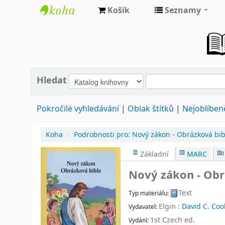
Košík
Seznamy
Farní
knihovna
Nové
Město
Hledat
nad
Pokročilé vyhledávání
Oblak štítků
Nejoblíbeně
Metují
Koha
›
Podrobnosti pro:
Nový zákon - Obrázková bib
Základní
MARC
Nový zákon - Obr
Text
Typ materiálu:
Elgin :
David C. Coo
Vydavatel:
1st Czech ed
.
Vydání: