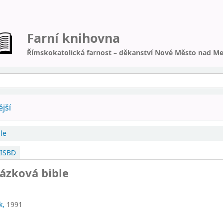
Farní knihovna
Římskokatolická farnost – děkanství Nové Město nad Me
jší
le
ISBD
ázková bible
k,
1991