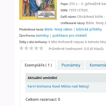
255 s. : il. (převážně ba
Popis:
155513792X.
ISBN:
Obrázková bible -
Další název:
Bible. Nový 
Unifikované názvy:
Bible. Nový zákon
|
biblické příběhy
Předmětová hesla:
komiksy
|
publikace pro mládež
Žánr/Forma:
V této knihovně nejsou k tomuto titu
Štítky z této knihovny:
Průměrné hodnocení: 0.0 (0 hlasů)
Exempláře
( 1 )
Poznámky
Komentář
Aktuální umístění
Farní knihovna Nové Město nad Metují
Celkem rezervací: 0