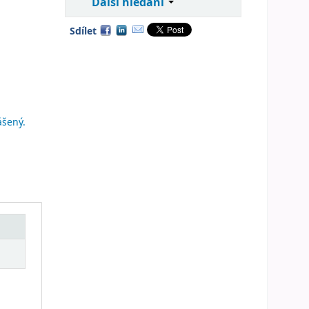
Další hledání
Sdílet
ášený.