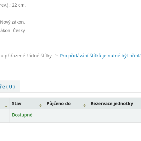
rev.) ; 22 cm
.
 Nový zákon
.
zákon. Česky
lu přiřazené žádné štítky.
Pro přidávání štítků je nutné být přihl
e ( 0 )
Stav
Půjčeno do
Rezervace jednotky
Dostupné