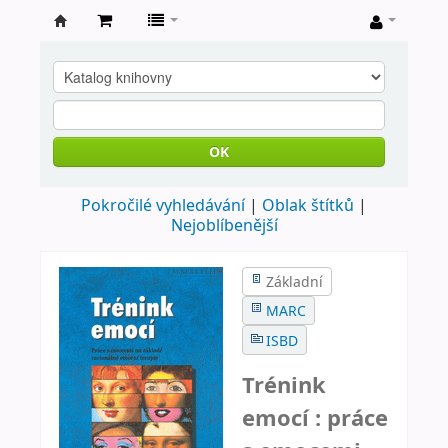
Farní
knihovna
Nové
Město
OK
nad
Pokročilé vyhledávání
Oblak štítků
Metují
Nejoblíbenější
Základní
MARC
ISBD
Trénink
emocí : práce