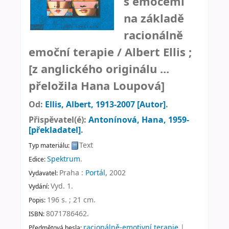
s emocemi
na základě
racionálně
emoční terapie /
Albert Ellis ;
[z anglického originálu ...
přeložila Hana Loupová]
Od:
Ellis, Albert
, 1913-2007
[Autor]
.
Přispěvatel(é):
Antonínová, Hana
, 1959-
[překladatel]
.
Text
Typ materiálu:
Spektrum
.
Edice:
Praha :
Portál,
2002
Vydavatel:
Vyd. 1
.
Vydání:
196 s. ; 21 cm
.
Popis:
8071786462.
ISBN:
racionálně-emotivní terapie
|
Předmětová hesla: