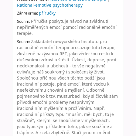
Rational-emotive psychotherapy
příručky
Žánr/Forma:
Příručka poskytuje návod na zvládnutí
Souhrn:
nepřiměřených emocí pomocí racionálně emoční
terapie.
Zakladatel newyorského Institutu pro
Souhrn:
racionálně emoční terapii prosazuje tuto terapii,
zkráceně nazývanou RET, jako vědeckou cestu k
duševnímu zdraví a štěstí. Úzkost, deprese, pocit
nedokonalosti a ubohosti - to vše negativně
ovlivňuje náš soukromý i společenský život.
Společnou příčinou všech těchto potíží jsou
iracionální postoje, plné emocí, které vedou k
neefektivnímu chování a myšlení. Odborně
pojmenováno k tzv. musturbaci, kdy si člověk sám
přivodí emoční problémy nesprávným
iracionálním myšlením a prožíváním. Např.
iracionální příkazy typu "musím, měl bych, to je
strašné", kterými se zaobíráme v myšlenkách,
jsou typickým příkladem toho, jak se soužíme a
trápíme. A zcela zbytečně. Stačí jenom změnit