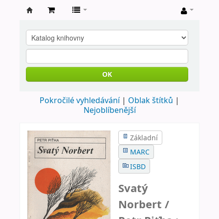
Farní
knihovna
Nové
Město
OK
nad
Pokročilé vyhledávání
Oblak štítků
Metují
Nejoblíbenější
Základní
MARC
ISBD
Svatý
Norbert /