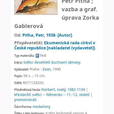
Petr Piťha ;
vazba a graf.
úprava Zorka
Gablerová
Od:
Piťha, Petr
, 1938-
[Autor]
.
Přispěvatel(é):
Ekumenická rada církví v
České republice
[nakladatel (vydavetel)]
.
Text
Typ materiálu:
Světci desetiletí duchovní obnovy
.
Edice:
Praha :
Zvon,
1990
Vydavatel:
56 s. ; 15 cm
.
Popis:
8071132020.
ISBN:
Norbert, svatý, 1082-1134
|
Předmětová hesla:
křesťanští světci -- Německo -- 11.-12. století
|
premonstráti
medailony
Žánr/Forma:
V této knihovně nejsou k
Štítky z této knihovny: