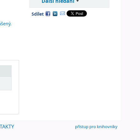
Další hledání
Sdílet
ášený.
TAKTY
přístup pro knihovníky