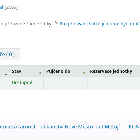
ná
[2009]
lu přiřazené žádné štítky.
Pro přidávání štítků je nutné být přihl
e ( 0 )
Stav
Půjčeno do
Rezervace jednotky
Dostupné
tolická farnost – děkanství Nové Město nad Metují
|
KON