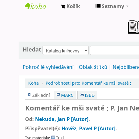
Košík
Seznamy
Farní
knihovna
Nové
Město
Hledat
nad
Pokročilé vyhledávání
Oblak štítků
Nejoblíbeně
Metují
Koha
›
Podrobnosti pro:
Komentář ke mši svaté ;
Základní
MARC
ISBD
Komentář ke mši svaté ;
P. Jan N
Od:
Nekuda, Jan P
[Autor]
.
Přispěvatel(é):
Hověz, Pavel P
[Autor]
.
Text
Typ materiálu: