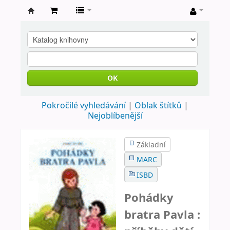
Farní
knihovna
Nové
Město
OK
nad
Pokročilé vyhledávání
Oblak štítků
Metují
Nejoblíbenější
Základní
MARC
ISBD
Pohádky
bratra Pavla :