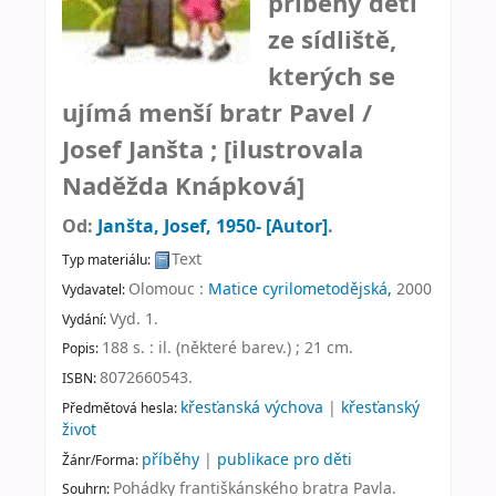
příběhy dětí
ze sídliště,
kterých se
ujímá menší bratr Pavel /
Josef Janšta ; [ilustrovala
Naděžda Knápková]
Od:
Janšta, Josef
, 1950-
[Autor]
.
Text
Typ materiálu:
Olomouc :
Matice cyrilometodějská,
2000
Vydavatel:
Vyd. 1
.
Vydání:
188 s. : il. (některé barev.) ; 21 cm
.
Popis:
8072660543.
ISBN:
křesťanská výchova
|
křesťanský
Předmětová hesla:
život
příběhy
|
publikace pro děti
Žánr/Forma:
Pohádky františkánského bratra Pavla.
Souhrn: