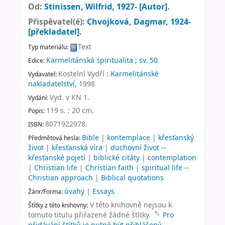
Od:
Stinissen, Wilfrid
, 1927-
[Autor]
.
Přispěvatel(é):
Chvojková, Dagmar
, 1924-
[překladatel]
.
Text
Typ materiálu:
Karmelitánská spiritualita ; sv. 50
.
Edice:
Kostelní Vydří :
Karmelitánské
Vydavatel:
nakladatelství,
1998
Vyd. v KN 1
.
Vydání:
119 s. ; 20 cm
.
Popis:
8071922978.
ISBN:
Bible
|
kontemplace
|
křesťanský
Předmětová hesla:
život
|
křesťanská víra
|
duchovní život --
křesťanské pojetí
|
biblické citáty
|
contemplation
|
Christian life
|
Christian faith
|
spiritual life --
Christian approach
|
Biblical quotations
úvahy
|
Essays
Žánr/Forma:
V této knihovně nejsou k
Štítky z této knihovny:
tomuto titulu přiřazené žádné štítky.
Pro
přidávání štítků je nutné být přihlášený.