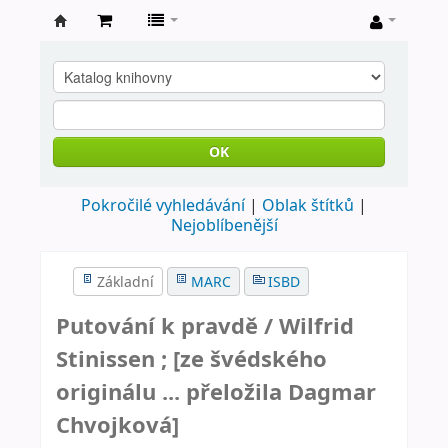
Farní
knihovna
Nové
Město
OK
nad
Pokročilé vyhledávání
Oblak štítků
Metují
Nejoblíbenější
Základní
MARC
ISBD
Putování k pravdě /
Wilfrid
Stinissen ; [ze švédského
originálu ... přeložila Dagmar
Chvojková]