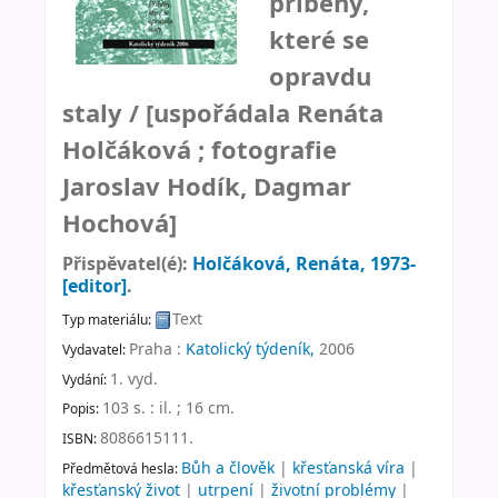
příběhy,
které se
opravdu
staly /
[uspořádala Renáta
Holčáková ; fotografie
Jaroslav Hodík, Dagmar
Hochová]
Přispěvatel(é):
Holčáková, Renáta
, 1973-
[editor]
.
Text
Typ materiálu:
Praha :
Katolický týdeník,
2006
Vydavatel:
1. vyd
.
Vydání:
103 s. : il. ; 16 cm
.
Popis:
8086615111.
ISBN:
Bůh a člověk
|
křesťanská víra
|
Předmětová hesla:
křesťanský život
|
utrpení
|
životní problémy
|