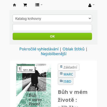
Farní
knihovna
Nové
Město
OK
nad
Pokročilé vyhledávání
Oblak štítků
Metují
Nejoblíbenější
Základní
MARC
ISBD
Bůh v mém
životě :