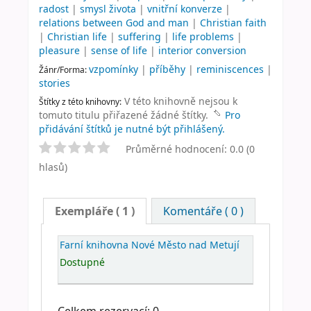
radost
|
smysl života
|
vnitřní konverze
|
relations between God and man
|
Christian faith
|
Christian life
|
suffering
|
life problems
|
pleasure
|
sense of life
|
interior conversion
vzpomínky
|
příběhy
|
reminiscences
|
Žánr/Forma:
stories
V této knihovně nejsou k
Štítky z této knihovny:
tomuto titulu přiřazené žádné štítky.
Pro
přidávání štítků je nutné být přihlášený.
Průměrné hodnocení: 0.0 (0
hlasů)
Exempláře
( 1 )
Komentáře ( 0 )
Farní knihovna Nové Město nad Metují
Dostupné