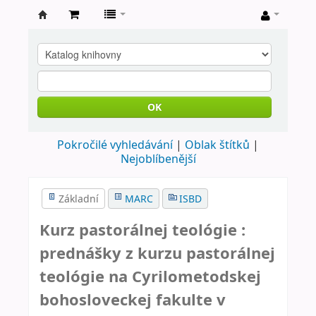
Farní
knihovna
Nové
Město
OK
nad
Pokročilé vyhledávání
Oblak štítků
Metují
Nejoblíbenější
Základní
MARC
ISBD
Kurz pastorálnej teológie :
prednášky z kurzu pastorálnej
teológie na Cyrilometodskej
bohosloveckej fakulte v