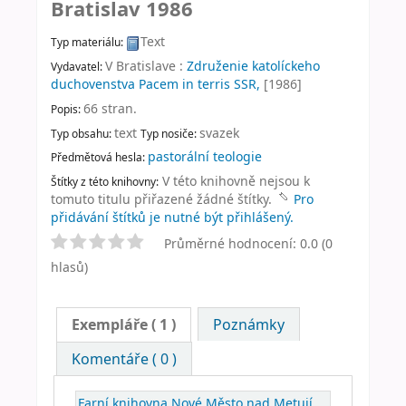
Bratislav 1986
Text
Typ materiálu:
V Bratislave :
Združenie katolíckeho
Vydavatel:
duchovenstva Pacem in terris SSR,
[1986]
66 stran
.
Popis:
text
svazek
Typ obsahu:
Typ nosiče:
pastorální teologie
Předmětová hesla:
V této knihovně nejsou k
Štítky z této knihovny:
tomuto titulu přiřazené žádné štítky.
Pro
přidávání štítků je nutné být přihlášený.
Průměrné hodnocení: 0.0 (0
hlasů)
Exempláře
( 1 )
Poznámky
Komentáře ( 0 )
Farní knihovna Nové Město nad Metují