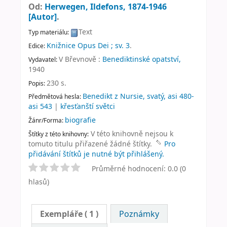
Od:
Herwegen, Ildefons
, 1874-1946
[Autor]
.
Text
Typ materiálu:
Knižnice Opus Dei ; sv. 3
.
Edice:
V Břevnově :
Benediktinské opatství,
Vydavatel:
1940
230 s
.
Popis:
Benedikt z Nursie, svatý, asi 480-
Předmětová hesla:
asi 543
|
křesťanští světci
biografie
Žánr/Forma:
V této knihovně nejsou k
Štítky z této knihovny:
tomuto titulu přiřazené žádné štítky.
Pro
přidávání štítků je nutné být přihlášený.
Průměrné hodnocení: 0.0 (0
hlasů)
Exempláře
( 1 )
Poznámky