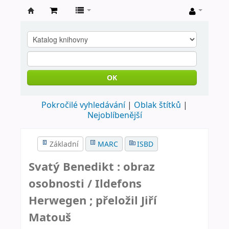
Farní
knihovna
Nové
Město
OK
nad
Pokročilé vyhledávání
Oblak štítků
Metují
Nejoblíbenější
Základní
MARC
ISBD
Svatý Benedikt : obraz
osobnosti /
Ildefons
Herwegen ; přeložil Jiří
Matouš