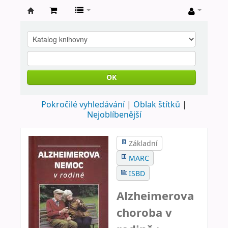
Farní
knihovna
Nové
Město
OK
nad
Pokročilé vyhledávání
Oblak štítků
Metují
Nejoblíbenější
Základní
MARC
ISBD
Alzheimerova
choroba v