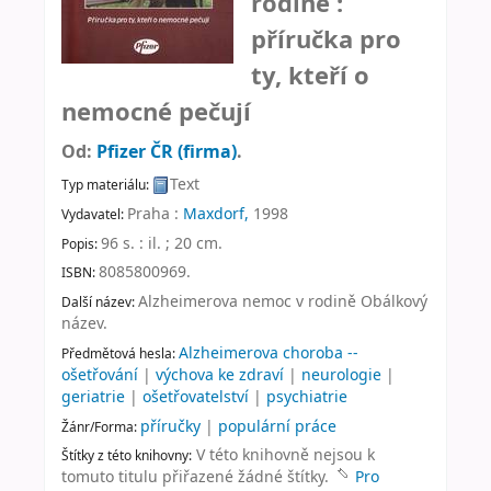
rodině :
příručka pro
ty, kteří o
nemocné pečují
Od:
Pfizer ČR (firma)
.
Text
Typ materiálu:
Praha :
Maxdorf,
1998
Vydavatel:
96 s. : il. ; 20 cm
.
Popis:
8085800969.
ISBN:
Alzheimerova nemoc v rodině Obálkový
Další název:
název
.
Alzheimerova choroba --
Předmětová hesla:
ošetřování
|
výchova ke zdraví
|
neurologie
|
geriatrie
|
ošetřovatelství
|
psychiatrie
příručky
|
populární práce
Žánr/Forma:
V této knihovně nejsou k
Štítky z této knihovny:
tomuto titulu přiřazené žádné štítky.
Pro