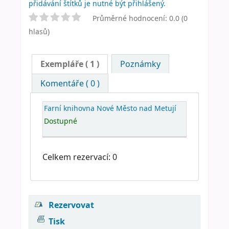
přidávání štítků je nutné být přihlášený.
Průměrné hodnocení: 0.0 (0
hlasů)
Exempláře
( 1 )
Poznámky
Komentáře ( 0 )
Farní knihovna Nové Město nad Metují
Dostupné
Celkem rezervací: 0
Rezervovat
Tisk