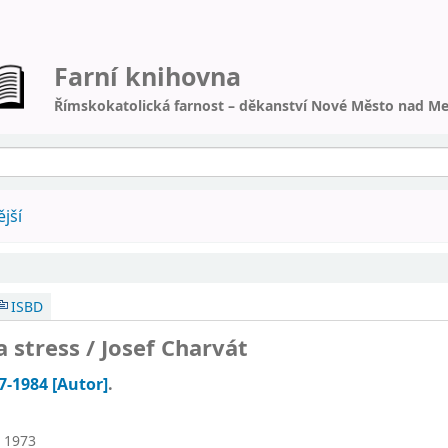
Farní knihovna
Římskokatolická farnost – děkanství Nové Město nad Me
jší
ISBD
a stress /
Josef Charvát
97-1984
[Autor]
.
1973