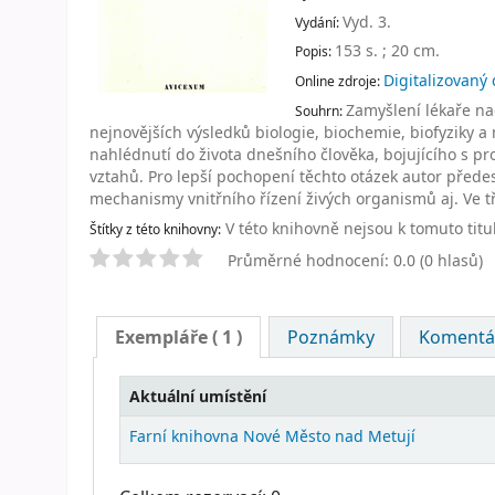
Vyd. 3
.
Vydání:
153 s. ; 20 cm
.
Popis:
Digitalizovan
Online zdroje:
Zamyšlení lékaře na
Souhrn:
nejnovějších výsledků biologie, biochemie, biofyziky a 
nahlédnutí do života dnešního člověka, bojujícího s p
vztahů. Pro lepší pochopení těchto otázek autor předesí
mechanismy vnitřního řízení živých organismů aj. Ve t
V této knihovně nejsou k tomuto titu
Štítky z této knihovny:
Průměrné hodnocení: 0.0 (0 hlasů)
Exempláře
( 1 )
Poznámky
Komentář
Aktuální umístění
Farní knihovna Nové Město nad Metují