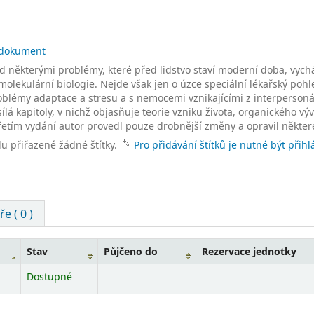
ý dokument
d některými problémy, které před lidstvo staví moderní doba, vychá
molekulární biologie. Nejde však jen o úzce speciální lékařský pohle
roblémy adaptace a stresu a s nemocemi vznikajícími z interpersoná
lá kapitoly, v nichž objasňuje teorie vzniku života, organického výv
řetím vydání autor provedl pouze drobnější změny a opravil někter
lu přiřazené žádné štítky.
Pro přidávání štítků je nutné být přihl
e ( 0 )
Stav
Půjčeno do
Rezervace jednotky
Dostupné