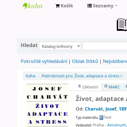
Košík
Seznamy
Farní
knihovna
Nové
Město
Hledat
nad
Pokročilé vyhledávání
Oblak štítků
Nejoblíbeně
Metují
Koha
›
Podrobnosti pro:
Život, adaptace a stress /
Základní
MARC
Život, adaptace 
Od:
Charvát, Josef
, 18
Text
Typ materiálu:
Praha :
Avicenum,
Vydavatel: