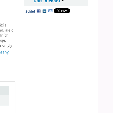
Další hledání
Sdílet
zí z
d, ale o
lních
oje,
é omyly
ášený.