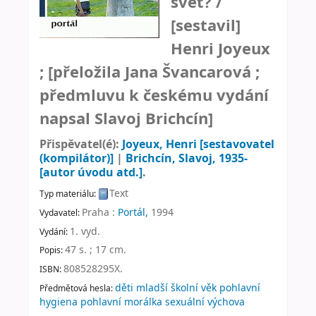
svět? /
[sestavil]
Henri Joyeux
; [přeložila Jana Švancarová ;
předmluvu k českému vydání
napsal Slavoj Brichcín]
Přispěvatel(é):
Joyeux, Henri
[sestavovatel
(kompilátor)]
|
Brichcín, Slavoj
, 1935-
[autor úvodu atd.]
.
Text
Typ materiálu:
Praha :
Portál,
1994
Vydavatel:
1. vyd
.
Vydání:
47 s. ; 17 cm
.
Popis:
808528295X.
ISBN:
děti mladší školní věk pohlavní
Předmětová hesla:
hygiena pohlavní morálka sexuální výchova