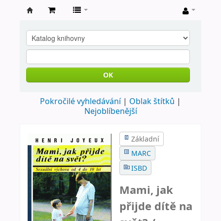
Farní
knihovna
Nové
Město
OK
nad
Pokročilé vyhledávání
Oblak štítků
Metují
Nejoblíbenější
Základní
MARC
ISBD
Mami, jak
přijde dítě na