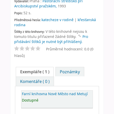
Praha :
Pastorační středisko při
Vydavatel:
Arcibiskupství pražském,
1993
52 s
.
Popis:
katecheze v rodině
|
křesťanská
Předmětová hesla:
rodina
V této knihovně nejsou k
Štítky z této knihovny:
tomuto titulu přiřazené žádné štítky.
Pro
přidávání štítků je nutné být přihlášený.
Průměrné hodnocení: 0.0 (0
hlasů)
Exempláře
( 1 )
Poznámky
Komentáře ( 0 )
Farní knihovna Nové Město nad Metují
Dostupné