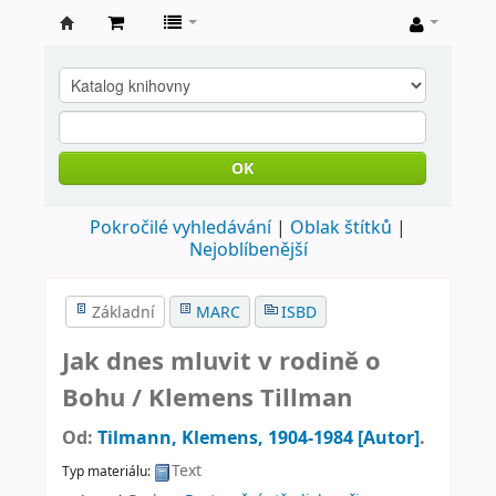
Farní
knihovna
Nové
Město
OK
nad
Pokročilé vyhledávání
Oblak štítků
Metují
Nejoblíbenější
Základní
MARC
ISBD
Jak dnes mluvit v rodině o
Bohu /
Klemens Tillman
Od:
Tilmann, Klemens
, 1904-1984
[Autor]
.
Text
Typ materiálu: