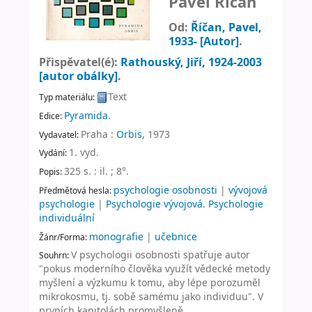
Pavel Říčan
Od:
Říčan, Pavel
,
1933-
[Autor]
.
Přispěvatel(é):
Rathouský, Jiří
, 1924-2003
[autor obálky]
.
Text
Typ materiálu:
Pyramida
.
Edice:
Praha :
Orbis,
1973
Vydavatel:
1. vyd
.
Vydání:
325 s. : il. ; 8°
.
Popis:
psychologie osobnosti
|
vývojová
Předmětová hesla:
psychologie
|
Psychologie vývojová. Psychologie
individuální
monografie
|
učebnice
Žánr/Forma:
V psychologii osobnosti spatřuje autor
Souhrn:
"pokus moderního člověka využít vědecké metody
myšlení a výzkumu k tomu, aby lépe porozuměl
mikrokosmu, tj. sobě samému jako individuu". V
prvních kapitolách promyšleně