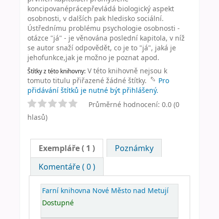
koncipovanéprácepřevládá biologický aspekt
osobnosti, v dalších pak hledisko sociální.
Ústřednímu problému psychologie osobnosti -
otázce "já" - je věnována poslední kapitola, v níž
se autor snaží odpovědět, co je to "já", jaká je
jehofunkce,jak je možno je poznat apod.
V této knihovně nejsou k
Štítky z této knihovny:
tomuto titulu přiřazené žádné štítky.
Pro
přidávání štítků je nutné být přihlášený.
Průměrné hodnocení: 0.0 (0
hlasů)
Exempláře
( 1 )
Poznámky
Komentáře ( 0 )
Farní knihovna Nové Město nad Metují
Dostupné