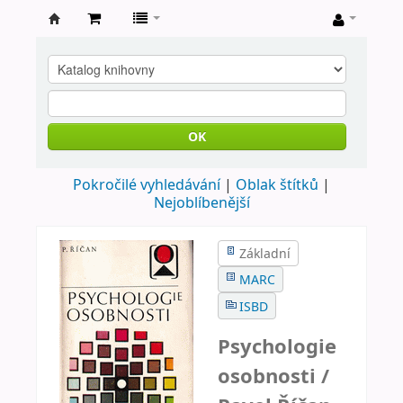
Farní
knihovna
Nové
Město
OK
nad
Pokročilé vyhledávání
Oblak štítků
Metují
Nejoblíbenější
Základní
MARC
ISBD
Psychologie
osobnosti /