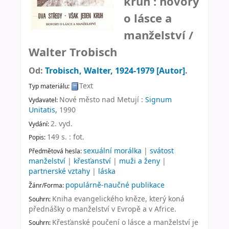
kruh : hovory
o lásce a
manželství /
Walter Trobisch
Od:
Trobisch, Walter
, 1924-1979
[Autor]
.
Text
Typ materiálu:
Nové město nad Metují :
Signum
Vydavatel:
Unitatis,
1990
2. vyd
.
Vydání:
149 s. : fot
.
Popis:
sexuální morálka
|
svátost
Předmětová hesla:
manželství
|
křesťanství
|
muži a ženy
|
partnerské vztahy
|
láska
populárně-naučné publikace
Žánr/Forma:
Kniha evangelického kněze, který koná
Souhrn:
přednášky o manželství v Evropě a v Africe.
Křesťanské poučení o lásce a manželství je
Souhrn: