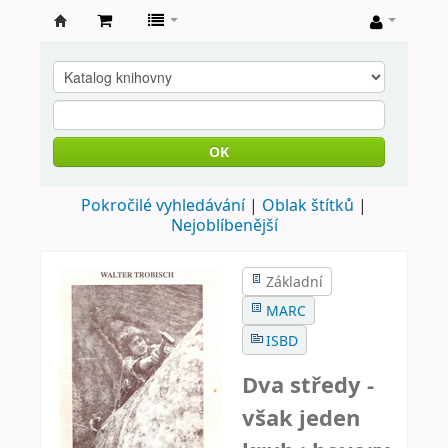
Farní
knihovna
Nové
Město
OK
nad
Pokročilé vyhledávání
Oblak štítků
Metují
Nejoblíbenější
Základní
MARC
ISBD
Dva středy -
však jeden