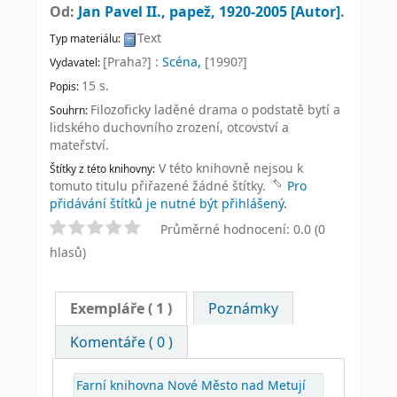
Od:
Jan Pavel II., papež
, 1920-2005
[Autor]
.
Text
Typ materiálu:
[Praha?] :
Scéna,
[1990?]
Vydavatel:
15 s
.
Popis:
Filozoficky laděné drama o podstatě bytí a
Souhrn:
lidského duchovního zrození, otcovství a
mateřství.
V této knihovně nejsou k
Štítky z této knihovny:
tomuto titulu přiřazené žádné štítky.
Pro
přidávání štítků je nutné být přihlášený.
Průměrné hodnocení: 0.0 (0
hlasů)
Exempláře
( 1 )
Poznámky
Komentáře ( 0 )
Farní knihovna Nové Město nad Metují