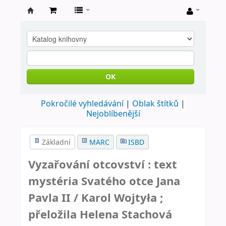
Farní
knihovna
Nové
Město
OK
nad
Pokročilé vyhledávání
Oblak štítků
Metují
Nejoblíbenější
Základní
MARC
ISBD
Vyzařování otcovství : text
mystéria Svatého otce Jana
Pavla II /
Karol Wojtyła ;
přeložila Helena Stachová