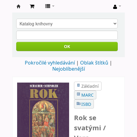
Farní
knihovna
Nové
Město
OK
nad
Pokročilé vyhledávání
Oblak štítků
Metují
Nejoblíbenější
Základní
MARC
ISBD
Rok se
svatými /