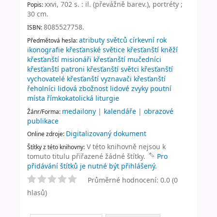
xxvi, 702 s. : il. (převážně barev.), portréty ;
Popis:
30 cm
.
8085527758.
ISBN:
atributy světců církevní rok
Předmětová hesla:
ikonografie křesťanské světice křesťanští kněží
křesťanští misionáři křesťanští mučedníci
křesťanští patroni křesťanští světci křesťanští
vychovatelé křesťanští vyznavači křesťanští
řeholníci lidová zbožnost lidové zvyky poutní
místa římkokatolická liturgie
medailony
|
kalendáře
|
obrazové
Žánr/Forma:
publikace
Digitalizovaný dokument
Online zdroje:
V této knihovně nejsou k
Štítky z této knihovny:
tomuto titulu přiřazené žádné štítky.
Pro
přidávání štítků je nutné být přihlášený.
Průměrné hodnocení: 0.0 (0
hlasů)