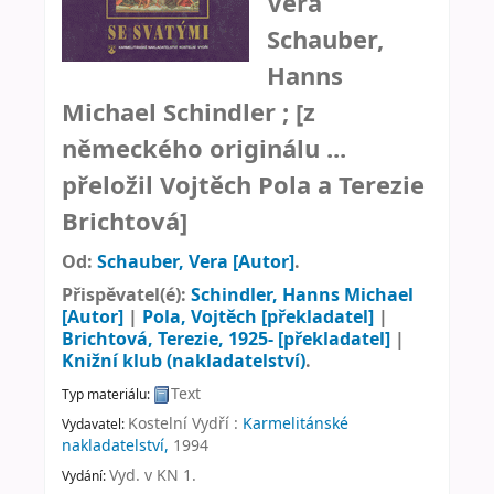
Vera
Schauber,
Hanns
Michael Schindler ; [z
německého originálu ...
přeložil Vojtěch Pola a Terezie
Brichtová]
Od:
Schauber, Vera
[Autor]
.
Přispěvatel(é):
Schindler, Hanns Michael
[Autor]
|
Pola, Vojtěch
[překladatel]
|
Brichtová, Terezie
, 1925-
[překladatel]
|
Knižní klub (nakladatelství)
.
Text
Typ materiálu:
Kostelní Vydří :
Karmelitánské
Vydavatel:
nakladatelství,
1994
Vyd. v KN 1
.
Vydání: