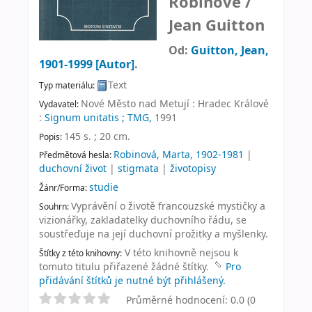
Robinové /
Jean Guitton
Od:
Guitton, Jean
,
1901-1999
[Autor]
.
Text
Typ materiálu:
Nové Město nad Metují : Hradec Králové
Vydavatel:
:
Signum unitatis ; TMG,
1991
145 s. ; 20 cm
.
Popis:
Robinová, Marta, 1902-1981
|
Předmětová hesla:
duchovní život
|
stigmata
|
životopisy
studie
Žánr/Forma:
Vyprávění o životě francouzské mystičky a
Souhrn:
vizionářky, zakladatelky duchovního řádu, se
soustřeďuje na její duchovní prožitky a myšlenky.
V této knihovně nejsou k
Štítky z této knihovny:
tomuto titulu přiřazené žádné štítky.
Pro
přidávání štítků je nutné být přihlášený.
Průměrné hodnocení: 0.0 (0