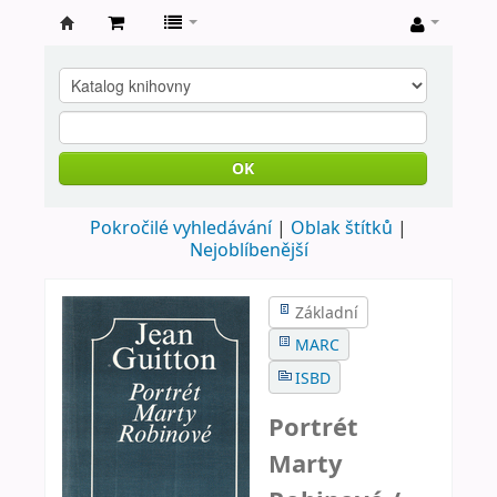
Farní
knihovna
Nové
Město
OK
nad
Pokročilé vyhledávání
Oblak štítků
Metují
Nejoblíbenější
Základní
MARC
ISBD
Portrét
Marty