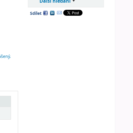
Další hledání
Sdílet
ášený.