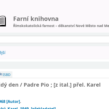
Farní knihovna
Římskokatolická farnost – děkanství Nové Město nad Me
jší
ISBD
ždý den /
Padre Pio ; [z ital.] přel. Karel
968
[Autor]
.
ký, Karel
, 1949-
[překladatel]
.