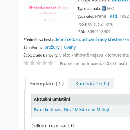
Text
Typ materiálu:
Praha :
Řád,
1992
Vydavatel:
60 s. ; 21 cm
.
Popis:
8090118909.
ISBN:
denní četba duchovní rady křesťanská 
Předmětová hesla:
brožury
|
úvahy
Žánr/Forma:
V této knihovně nejsou k tomuto titu
Štítky z této knihovny:
Průměrné hodnocení: 0.0 (0 hlasů)
Exempláře
( 1 )
Komentáře ( 0 )
Aktuální umístění
Farní knihovna Nové Město nad Metují
Celkem rezervací: 0