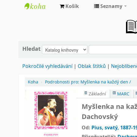
Košík
Seznamy
Farní
knihovna
Nové
Město
Hledat
nad
Pokročilé vyhledávání
Oblak štítků
Nejoblíbeně
Metují
Koha
›
Podrobnosti pro:
Myšlenka na každý den /
Základní
MARC
Myšlenka na ka
Dachovský
Od:
Pius, svatý
, 1887-1
Přispěvatel(é):
Dachovs