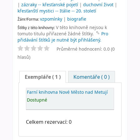
|
zázraky -- křesťanské pojetí
|
duchovní život
|
křesťanští mystici -- Itálie -- 20. století
vzpomínky
|
biografie
Žánr/Forma:
V této knihovně nejsou k
Štítky z této knihovny:
tomuto titulu přiřazené žádné štítky.
Pro
přidávání štítků je nutné být přihlášený.
Průměrné hodnocení: 0.0 (0
hlasů)
Exempláře
( 1 )
Komentáře ( 0 )
Farní knihovna Nové Město nad Metují
Dostupné
Celkem rezervací: 0