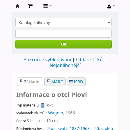
Farní
knihovna
Nové
Město
OK
nad
Pokročilé vyhledávání
Oblak štítků
Metují
Nejoblíbenější
Základní
MARC
ISBD
Informace o otci Piovi
Text
Typ materiálu:
Vídeň :
Wagner,
1966
Vydavatel:
31 s. : il. ; 15 cm
.
Popis:
Pius, svatý, 1887-1968
|
20. století
Předmětová hesla: