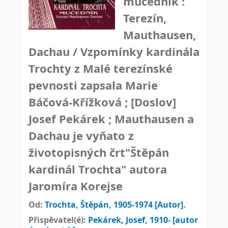
mučedník :
Terezín,
Mauthausen,
Dachau /
Vzpomínky kardinála
Trochty z Malé terezínské
pevnosti zapsala Marie
Báčová-Křížková ; [Doslov]
Josef Pekárek ; Mauthausen a
Dachau je vyňato z
životopisných črt"Štěpán
kardinál Trochta" autora
Jaromíra Korejse
Od:
Trochta, Štěpán
, 1905-1974
[Autor]
.
Přispěvatel(é):
Pekárek, Josef
, 1910-
[autor