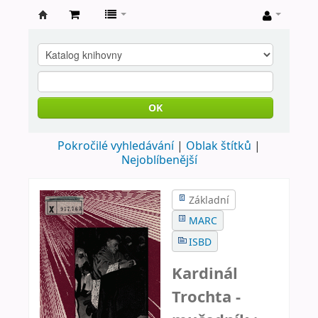
Farní
knihovna
Nové
Město
OK
nad
Pokročilé vyhledávání
Oblak štítků
Metují
Nejoblíbenější
Základní
MARC
ISBD
Kardinál
Trochta -