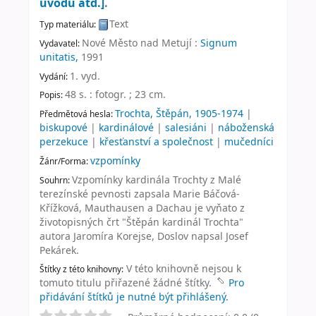
úvodu atd.]
.
Text
Typ materiálu:
Nové Město nad Metují :
Signum
Vydavatel:
unitatis,
1991
1. vyd
.
Vydání:
48 s. : fotogr. ; 23 cm
.
Popis:
Trochta, Štěpán, 1905-1974
|
Předmětová hesla:
biskupové
|
kardinálové
|
salesiáni
|
náboženská
perzekuce
|
křesťanství a společnost
|
mučedníci
vzpomínky
Žánr/Forma:
Vzpomínky kardinála Trochty z Malé
Souhrn:
terezínské pevnosti zapsala Marie Báčová-
Křížková, Mauthausen a Dachau je vyňato z
životopisných črt "Štěpán kardinál Trochta"
autora Jaromíra Korejse, Doslov napsal Josef
Pekárek.
V této knihovně nejsou k
Štítky z této knihovny:
tomuto titulu přiřazené žádné štítky.
Pro
přidávání štítků je nutné být přihlášený.