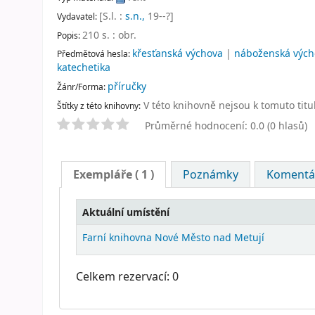
[S.l. :
s.n.,
19--?]
Vydavatel:
210 s. : obr
.
Popis:
křesťanská výchova
|
náboženská vých
Předmětová hesla:
katechetika
příručky
Žánr/Forma:
V této knihovně nejsou k tomuto titu
Štítky z této knihovny:
Průměrné hodnocení: 0.0 (0 hlasů)
Exempláře
( 1 )
Poznámky
Komentář
Aktuální umístění
Farní knihovna Nové Město nad Metují
Celkem rezervací: 0