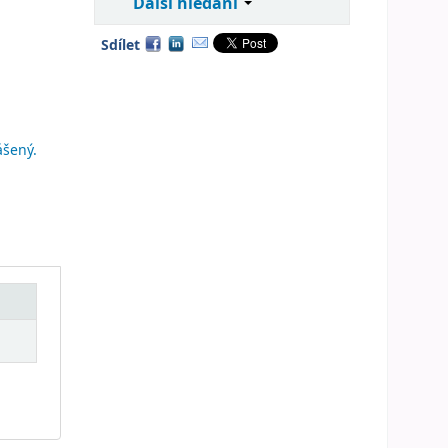
Další hledání
Sdílet
ášený.