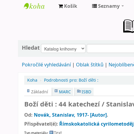
Košík
Seznamy
Farní
knihovna
Nové
Město
Hledat
nad
Pokročilé vyhledávání
Oblak štítků
Nejoblíbeně
Metují
Koha
›
Podrobnosti pro:
Boží děti :
Základní
MARC
ISBD
Boží děti : 44 katechezí /
Stanisl
Od:
Novák, Stanislav
, 1917-
[Autor]
.
Přispěvatel(é):
Římskokatolická cyrilometoděj
Text
Typ materiálu: