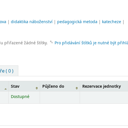
ova
|
didaktika náboženství
|
pedagogická metoda
|
katecheze
|
lu přiřazené žádné štítky.
Pro přidávání štítků je nutné být přihl
e ( 0 )
Stav
Půjčeno do
Rezervace jednotky
Dostupné