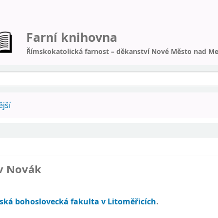
Farní knihovna
Římskokatolická farnost – děkanství Nové Město nad Me
jší
av Novák
ská bohoslovecká fakulta v Litoměřicích
.