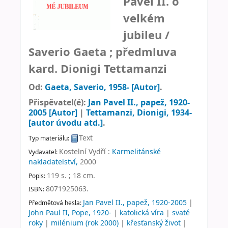
Pavel II. o
velkém
jubileu /
Saverio Gaeta ; předmluva
kard. Dionigi Tettamanzi
Od:
Gaeta, Saverio
, 1958-
[Autor]
.
Přispěvatel(é):
Jan Pavel II., papež
, 1920-
2005
[Autor]
|
Tettamanzi, Dionigi
, 1934-
[autor úvodu atd.]
.
Text
Typ materiálu:
Kostelní Vydří :
Karmelitánské
Vydavatel:
nakladatelství,
2000
119 s. ; 18 cm
.
Popis:
8071925063.
ISBN:
Jan Pavel II., papež, 1920-2005
|
Předmětová hesla:
John Paul II, Pope, 1920-
|
katolická víra
|
svaté
roky
|
milénium (rok 2000)
|
křesťanský život
|