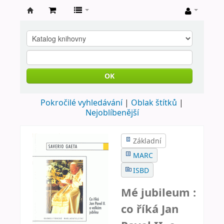
Farní
knihovna
Nové
Město
OK
nad
Pokročilé vyhledávání
Oblak štítků
Metují
Nejoblíbenější
Základní
MARC
ISBD
Mé jubileum :
co říká Jan