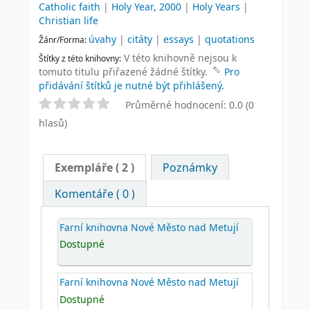
Catholic faith
|
Holy Year, 2000
|
Holy Years
|
Christian life
úvahy
|
citáty
|
essays
|
quotations
Žánr/Forma:
V této knihovně nejsou k
Štítky z této knihovny:
tomuto titulu přiřazené žádné štítky.
Pro
přidávání štítků je nutné být přihlášený.
Průměrné hodnocení: 0.0 (0
hlasů)
Exempláře
( 2 )
Poznámky
Komentáře ( 0 )
Farní knihovna Nové Město nad Metují
Dostupné
Farní knihovna Nové Město nad Metují
Dostupné