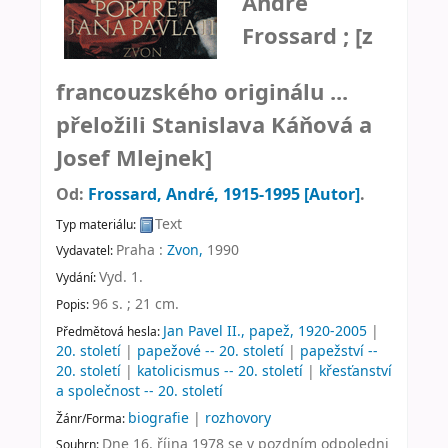
André
Frossard ; [z
francouzského originálu ...
přeložili Stanislava Káňová a
Josef Mlejnek]
Od:
Frossard, André
, 1915-1995
[Autor]
.
Text
Typ materiálu:
Praha :
Zvon,
1990
Vydavatel:
Vyd. 1
.
Vydání:
96 s. ; 21 cm
.
Popis:
Jan Pavel II., papež, 1920-2005
|
Předmětová hesla:
20. století
|
papežové -- 20. století
|
papežství --
20. století
|
katolicismus -- 20. století
|
křesťanství
a společnost -- 20. století
biografie
|
rozhovory
Žánr/Forma:
Dne 16. října 1978 se v pozdním odpoledni
Souhrn: