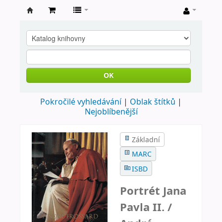
Farní
knihovna
Nové
Město
OK
nad
Pokročilé vyhledávání
Oblak štítků
Metují
Nejoblíbenější
Základní
MARC
ISBD
Portrét Jana
Pavla II. /