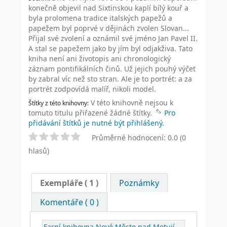
konečně objevil nad Sixtinskou kaplí bílý kouř a
byla prolomena tradice italských papežů a
papežem byl poprvé v dějinách zvolen Slovan...
Přijal své zvolení a oznámil své jméno Jan Pavel II.
A stal se papežem jako by jím byl odjakživa. Tato
kniha není ani životopis ani chronologický
záznam pontifikálních činů. Už jejich pouhý výčet
by zabral víc než sto stran. Ale je to portrét: a za
portrét zodpovídá malíř, nikoli model.
V této knihovně nejsou k
Štítky z této knihovny:
tomuto titulu přiřazené žádné štítky.
Pro
přidávání štítků je nutné být přihlášený.
Průměrné hodnocení: 0.0 (0
hlasů)
Exempláře
( 1 )
Poznámky
Komentáře ( 0 )
Farní knihovna Nové Město nad Metují