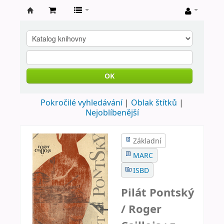
Farní
knihovna
Nové
Město
OK
nad
Pokročilé vyhledávání
Oblak štítků
Metují
Nejoblíbenější
Základní
MARC
ISBD
Pilát Pontský
/
Roger