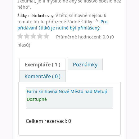
zkoumat, je-li myslitelné aby se lidstvo obešlo bez
něho".
V této knihovně nejsou k
Štítky z této knihovny:
tomuto titulu přiřazené žádné štítky.
Pro
přidávání štítků je nutné být přihlášený.
Průměrné hodnocení: 0.0 (0
hlasů)
Exempláře
( 1 )
Poznámky
Komentáře ( 0 )
Farní knihovna Nové Město nad Metují
Dostupné
Celkem rezervací: 0