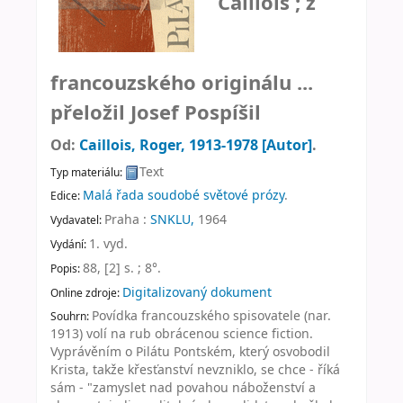
Caillois ; z
francouzského originálu ...
přeložil Josef Pospíšil
Od:
Caillois, Roger
, 1913-1978
[Autor]
.
Text
Typ materiálu:
Malá řada soudobé světové prózy
.
Edice:
Praha :
SNKLU,
1964
Vydavatel:
1. vyd
.
Vydání:
88, [2] s. ; 8°
.
Popis:
Digitalizovaný dokument
Online zdroje:
Povídka francouzského spisovatele (nar.
Souhrn:
1913) volí na rub obrácenou science fiction.
Vyprávěním o Pilátu Pontském, který osvobodil
Krista, takže křesťanství nevzniklo, se chce - říká
sám - "zamyslet nad povahou náboženství a