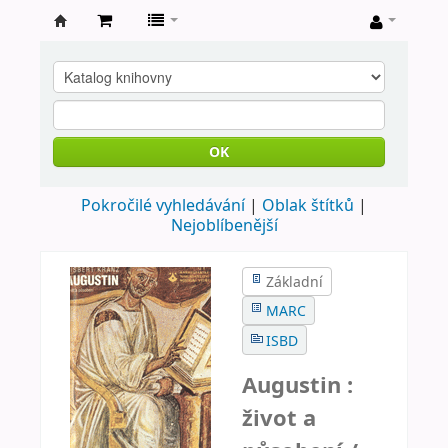
Farní
knihovna
Nové
Město
OK
nad
Pokročilé vyhledávání
Oblak štítků
Metují
Nejoblíbenější
Základní
MARC
ISBD
Augustin :
život a