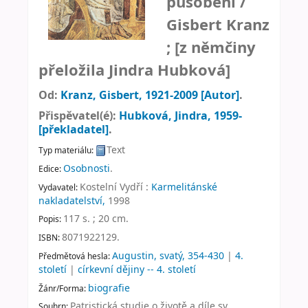
působení /
Gisbert Kranz
; [z němčiny
přeložila Jindra Hubková]
Od:
Kranz, Gisbert
, 1921-2009
[Autor]
.
Přispěvatel(é):
Hubková, Jindra
, 1959-
[překladatel]
.
Text
Typ materiálu:
Osobnosti
.
Edice:
Kostelní Vydří :
Karmelitánské
Vydavatel:
nakladatelství,
1998
117 s. ; 20 cm
.
Popis:
8071922129.
ISBN:
Augustin, svatý, 354-430
|
4.
Předmětová hesla:
století
|
církevní dějiny -- 4. století
biografie
Žánr/Forma:
Patristická studie o životě a díle sv.
Souhrn: