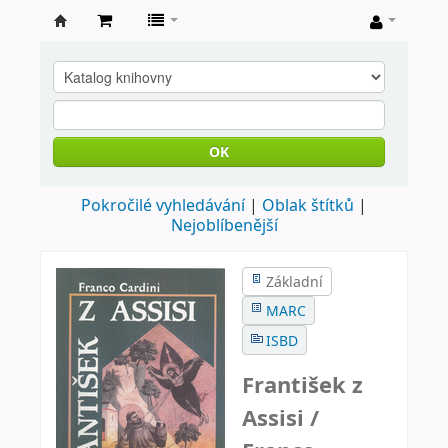
Farní
knihovna
Nové
Město
OK
nad
Pokročilé vyhledávání
Oblak štítků
Metují
Nejoblíbenější
Základní
MARC
ISBD
František z
Assisi /