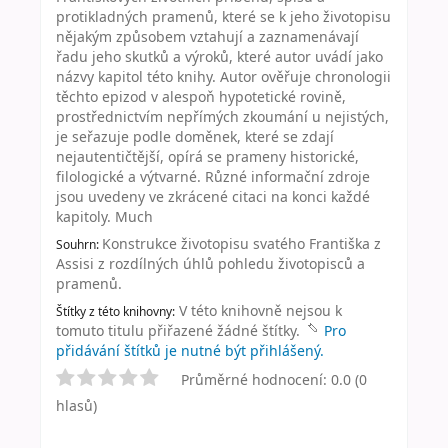
protikladných pramenů, které se k jeho životopisu
nějakým způsobem vztahují a zaznamenávají
řadu jeho skutků a výroků, které autor uvádí jako
názvy kapitol této knihy. Autor ověřuje chronologii
těchto epizod v alespoň hypotetické rovině,
prostřednictvím nepřímých zkoumání u nejistých,
je seřazuje podle doměnek, které se zdají
nejautentičtější, opírá se prameny historické,
filologické a výtvarné. Různé informační zdroje
jsou uvedeny ve zkrácené citaci na konci každé
kapitoly. Much
Konstrukce životopisu svatého Františka z
Souhrn:
Assisi z rozdílných úhlů pohledu životopisců a
pramenů.
V této knihovně nejsou k
Štítky z této knihovny:
tomuto titulu přiřazené žádné štítky.
Pro
přidávání štítků je nutné být přihlášený.
Průměrné hodnocení: 0.0 (0
hlasů)