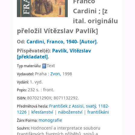
Franco
Cardini ; [z
ital. originálu
přeložil Vítězslav Pavlík]
Od:
Cardini, Franco
, 1940-
[Autor]
.
Přispěvatel(é):
Pavlík, Vítězslav
[překladatel]
.
Text
Typ materiálu:
Praha :
Zvon,
1998
Vydavatel:
1. vyd
.
Vydání:
232 s. : front
.
Popis:
807021290X;
8071132292.
ISBN:
František z Assisi, svatý, 1182-
Předmětová hesla:
1226
|
křesťanství
|
náboženství
|
františkáni
monografie
Žánr/Forma:
Hodnocení a interpretace souboru
Souhrn:
Františkových životních příběhů, spisů a