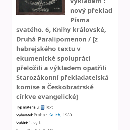
výkladem :
nový překlad
Písma
svatého. 6, Knihy královské,
Druhá Paralipomenon /
[z
hebrejského textu v
ekumenické spolupráci
přeložili a výkladem opatřili
Starozákonní překladatelská
komise a Českobratrské
církve evangelické]
Text
Typ materiálu:
Praha :
Kalich,
1980
Vydavatel:
1. vyd
.
Vydání: