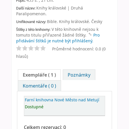
455 s. ; 21 cm
.
Popis:
Knihy královské
|
Druhá
Další název:
Paralipomenon
.
Bible. Knihy královské. Česky
Unifikované názvy:
V této knihovně nejsou k
Štítky z této knihovny:
tomuto titulu přiřazené žádné štítky.
Pro
přidávání štítků je nutné být přihlášený.
Průměrné hodnocení: 0.0 (0
hlasů)
Exempláře
( 1 )
Poznámky
Komentáře ( 0 )
Farní knihovna Nové Město nad Metují
Dostupné
Celkem rezervací: 0