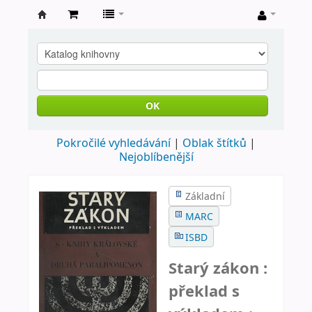
Farní
knihovna
Nové
Město
OK
nad
Pokročilé vyhledávání
Oblak štítků
Metují
Nejoblíbenější
Základní
MARC
ISBD
Starý zákon :
překlad s