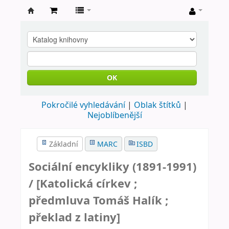
Farní
knihovna
Nové
Město
OK
nad
Pokročilé vyhledávání
Oblak štítků
Metují
Nejoblíbenější
Základní
MARC
ISBD
Sociální encykliky (1891-1991)
/
[Katolická církev ;
předmluva Tomáš Halík ;
překlad z latiny]