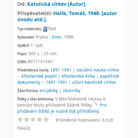
Od:
Katolická církev
[Autor]
.
Přispěvatel(é):
Halík, Tomáš
, 1948-
[autor
úvodu atd.]
.
Text
Typ materiálu:
Praha :
Zvon,
1996
Vydavatel:
1. vyd
.
Vydání:
505 s. ; 21 cm
.
Popis:
8071131547.
ISBN:
1891-1991
|
sociální nauka církve
Předmětová hesla:
-- křesťanské pojetí
|
křesťanská etika
|
papežské
dokumenty -- 1891-1991
|
učení katolické církve
encykliky
|
sborníky
Žánr/Forma:
V této knihovně nejsou k
Štítky z této knihovny:
tomuto titulu přiřazené žádné štítky.
Pro
přidávání štítků je nutné být přihlášený.
Průměrné hodnocení: 0.0 (0
hlasů)