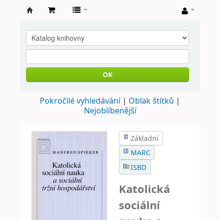
Farní
knihovna
Nové
Město
OK
nad
Pokročilé vyhledávání
Oblak štítků
Metují
Nejoblíbenější
Základní
MARC
ISBD
Katolická
sociální