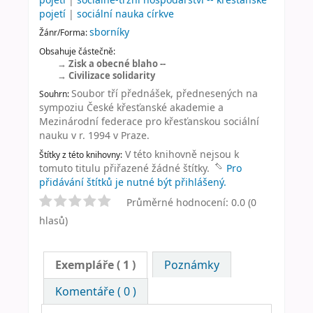
pojetí
|
sociální nauka církve
sborníky
Žánr/Forma:
Obsahuje částečně:
Zisk a obecné blaho --
Civilizace solidarity
Soubor tří přednášek, přednesených na
Souhrn:
sympoziu České křesťanské akademie a
Mezinárodní federace pro křesťanskou sociální
nauku v r. 1994 v Praze.
V této knihovně nejsou k
Štítky z této knihovny:
tomuto titulu přiřazené žádné štítky.
Pro
přidávání štítků je nutné být přihlášený.
Průměrné hodnocení: 0.0 (0
hlasů)
Exempláře
( 1 )
Poznámky
Komentáře ( 0 )