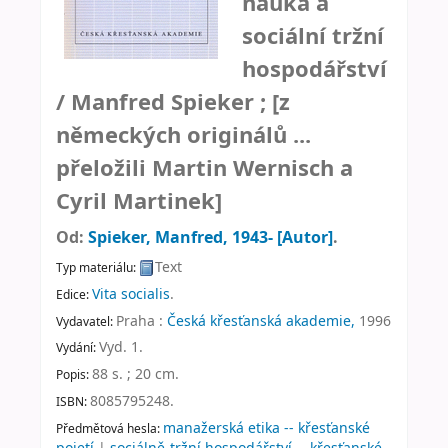
nauka a
sociální tržní
hospodářství
/
Manfred Spieker ; [z
německých originálů ...
přeložili Martin Wernisch a
Cyril Martinek]
Od:
Spieker, Manfred
, 1943-
[Autor]
.
Text
Typ materiálu:
Vita socialis
.
Edice:
Praha :
Česká křesťanská akademie,
1996
Vydavatel:
Vyd. 1
.
Vydání:
88 s. ; 20 cm
.
Popis:
8085795248.
ISBN:
manažerská etika -- křesťanské
Předmětová hesla:
pojetí
|
sociálně-tržní hospodářství -- křesťanské