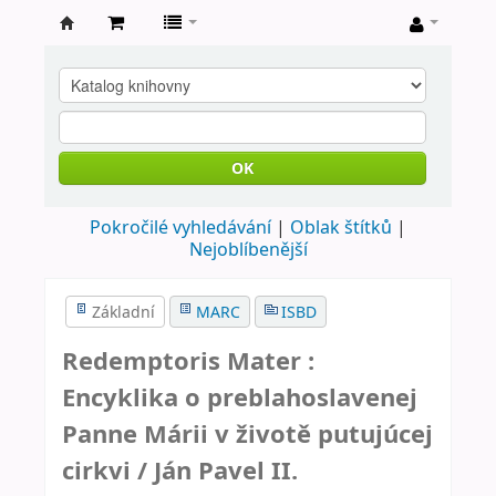
Farní
knihovna
Nové
Město
OK
nad
Pokročilé vyhledávání
Oblak štítků
Metují
Nejoblíbenější
Základní
MARC
ISBD
Redemptoris Mater :
Encyklika o preblahoslavenej
Panne Márii v životě putujúcej
cirkvi /
Ján Pavel II.