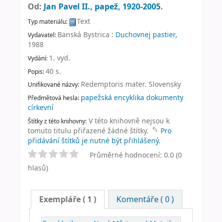
Od:
Jan Pavel II., papež
, 1920-2005
.
Text
Typ materiálu:
Banská Bystrica :
Duchovnej pastier,
Vydavatel:
1988
1. vyd
.
Vydání:
40 s
.
Popis:
Redemptoris mater. Slovensky
Unifikované názvy:
papežská encyklika dokumenty
Předmětová hesla:
církevní
V této knihovně nejsou k
Štítky z této knihovny:
tomuto titulu přiřazené žádné štítky.
Pro
přidávání štítků je nutné být přihlášený.
Průměrné hodnocení: 0.0 (0
hlasů)
Exempláře
( 1 )
Komentáře ( 0 )