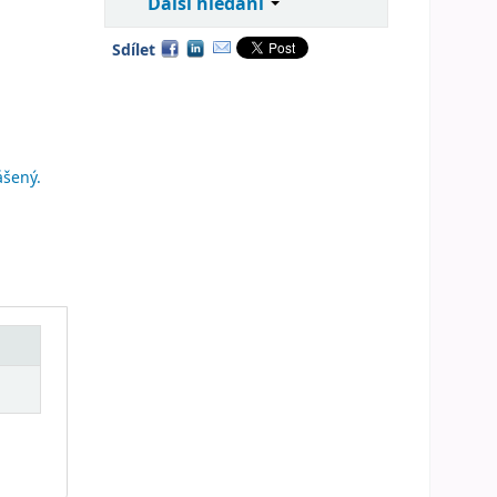
Další hledání
Sdílet
ášený.