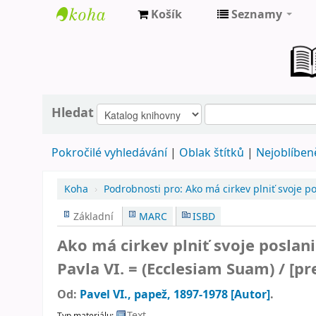
Košík
Seznamy
Farní
knihovna
Nové
Město
Hledat
nad
Pokročilé vyhledávání
Oblak štítků
Nejoblíbeně
Metují
Koha
›
Podrobnosti pro:
Ako má cirkev plniť svoje po
Základní
MARC
ISBD
Ako má cirkev plniť svoje poslan
Pavla VI. = (Ecclesiam Suam) /
[pr
Od:
Pavel VI., papež
, 1897-1978
[Autor]
.
Text
Typ materiálu: