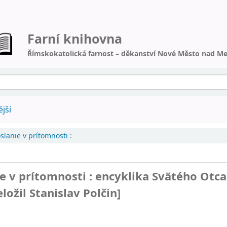
Farní knihovna
Římskokatolická farnost – děkanství Nové Město nad Me
jší
slanie v prítomnosti :
ie v prítomnosti : encyklika Svätého Otca
eložil Stanislav Polčin]