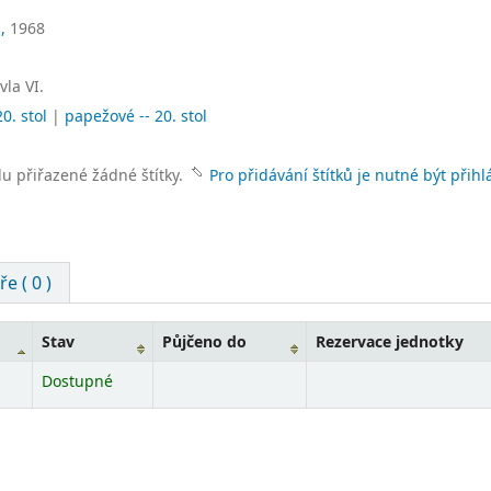
,
1968
vla VI
.
20. stol
|
papežové -- 20. stol
lu přiřazené žádné štítky.
Pro přidávání štítků je nutné být přihl
e ( 0 )
Stav
Půjčeno do
Rezervace jednotky
Dostupné