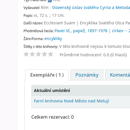
Rím :
Slovenský ústav svätého Cyrila a Metoda
Vydavatel:
vi, 72 s. ; 17 cm
.
Popis:
Ecclesiam Suam
|
Encyklika Svätého Otca Pa
Další název:
Pavel VI., papež, 1897-1978
|
církev -- 
Předmětová hesla:
encykliky
Žánr/Forma:
V této knihovně nejsou k tomuto titu
Štítky z této knihovny:
Průměrné hodnocení: 0.0 (0 hlasů)
Exempláře
( 1 )
Poznámky
Komentář
Aktuální umístění
Farní knihovna Nové Město nad Metují
Celkem rezervací: 0