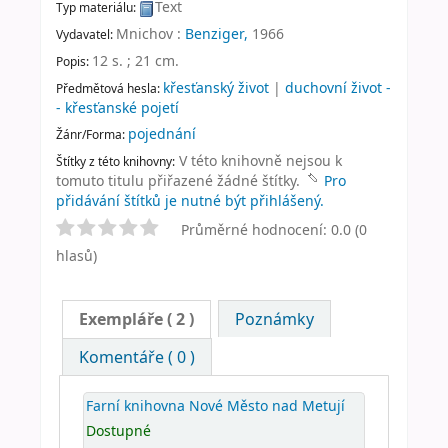
Text
Typ materiálu:
Mnichov :
Benziger,
1966
Vydavatel:
12 s. ; 21 cm
.
Popis:
křesťanský život
|
duchovní život -
Předmětová hesla:
- křesťanské pojetí
pojednání
Žánr/Forma:
V této knihovně nejsou k
Štítky z této knihovny:
tomuto titulu přiřazené žádné štítky.
Pro
přidávání štítků je nutné být přihlášený.
Průměrné hodnocení: 0.0 (0
hlasů)
Exempláře
( 2 )
Poznámky
Komentáře ( 0 )
Farní knihovna Nové Město nad Metují
Dostupné