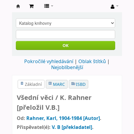
Farní
knihovna
Nové
Město
OK
nad
Pokročilé vyhledávání
Oblak štítků
Metují
Nejoblíbenější
Základní
MARC
ISBD
Všední věci /
K. Rahner
[přeložil V.B.]
Od:
Rahner, Karl
, 1904-1984
[Autor]
.
Přispěvatel(é):
V. B
[překladatel]
.