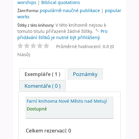
worships
|
Biblical quotations
populárně-naučné publikace
|
popular
Žánr/Forma:
works
V této knihovně nejsou k
Štítky z této knihovny:
tomuto titulu přiřazené žádné štítky.
Pro
přidávání štítků je nutné být přihlášený.
Průměrné hodnocení: 0.0 (0
hlasů)
Exempláře
( 1 )
Poznámky
Komentáře ( 0 )
Farní knihovna Nové Město nad Metují
Dostupné
Celkem rezervací: 0