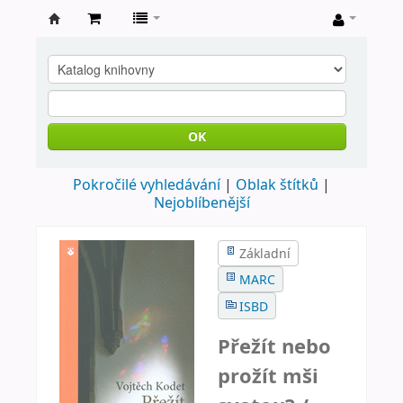
Farní
knihovna
Nové
Město
OK
nad
Pokročilé vyhledávání
Oblak štítků
Metují
Nejoblíbenější
Základní
MARC
ISBD
Přežít nebo
prožít mši