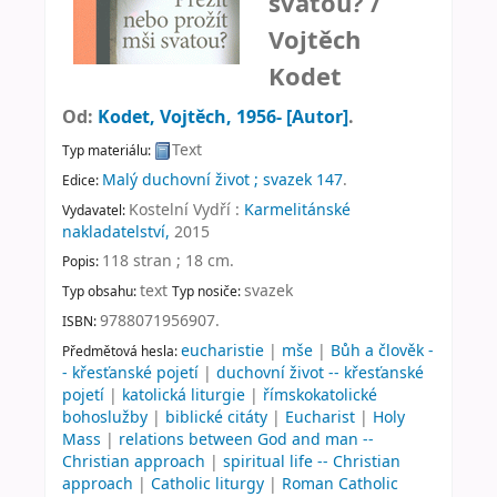
svatou? /
Vojtěch
Kodet
Od:
Kodet, Vojtěch
, 1956-
[Autor]
.
Text
Typ materiálu:
Malý duchovní život ; svazek 147
.
Edice:
Kostelní Vydří :
Karmelitánské
Vydavatel:
nakladatelství,
2015
118 stran ; 18 cm
.
Popis:
text
svazek
Typ obsahu:
Typ nosiče:
9788071956907.
ISBN:
eucharistie
|
mše
|
Bůh a člověk -
Předmětová hesla:
- křesťanské pojetí
|
duchovní život -- křesťanské
pojetí
|
katolická liturgie
|
římskokatolické
bohoslužby
|
biblické citáty
|
Eucharist
|
Holy
Mass
|
relations between God and man --
Christian approach
|
spiritual life -- Christian
approach
|
Catholic liturgy
|
Roman Catholic