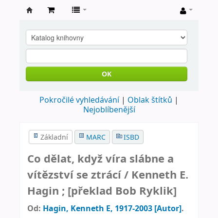
Farní
knihovna
Nové
Město
OK
nad
Pokročilé vyhledávání
Oblak štítků
Metují
Nejoblíbenější
Základní
MARC
ISBD
Co dělat, když víra slábne a
vítězství se ztrácí /
Kenneth E.
Hagin ; [překlad Bob Ryklik]
Od:
Hagin, Kenneth E
, 1917-2003
[Autor]
.