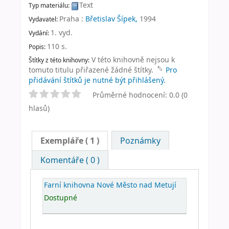
Text
Typ materiálu:
Praha :
Břetislav Šípek,
1994
Vydavatel:
1. vyd
.
Vydání:
110 s
.
Popis:
V této knihovně nejsou k
Štítky z této knihovny:
tomuto titulu přiřazené žádné štítky.
Pro
přidávání štítků je nutné být přihlášený.
Průměrné hodnocení: 0.0 (0
hlasů)
Exempláře
( 1 )
Poznámky
Komentáře ( 0 )
Farní knihovna Nové Město nad Metují
Dostupné