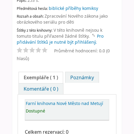
253 s
.
Popis:
biblické příběhy komiksy
Předmětová hesla:
Zpracování Nového zákona jako
Rozsah a obsah:
obrázkového seriálu pro děti
V této knihovně nejsou k
Štítky z této knihovny:
tomuto titulu přiřazené žádné štítky.
Pro
přidávání štítků je nutné být přihlášený.
Průměrné hodnocení: 0.0 (0
hlasů)
Exempláře
( 1 )
Poznámky
Komentáře ( 0 )
Farní knihovna Nové Město nad Metují
Dostupné
Celkem rezervací: 0