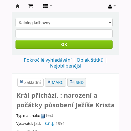
Farní
knihovna
Nové
Město
OK
nad
Pokročilé vyhledávání
Oblak štítků
Metují
Nejoblíbenější
Základní
MARC
ISBD
Král přichází. : narození a
počátky působení Ježíše Krista
Text
Typ materiálu:
[S.l. :
s.n.],
1991
Vydavatel: