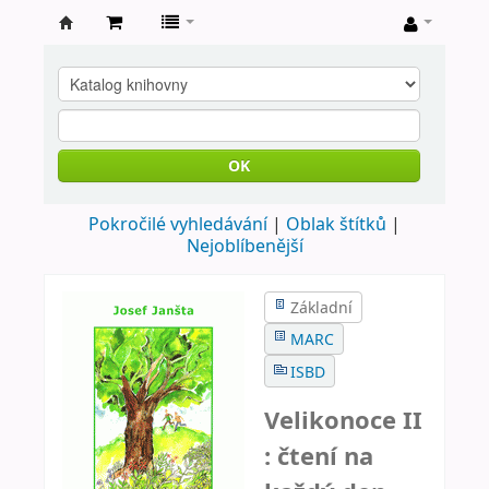
Farní
knihovna
Nové
Město
OK
nad
Pokročilé vyhledávání
Oblak štítků
Metují
Nejoblíbenější
Základní
MARC
ISBD
Velikonoce II
: čtení na