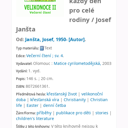
každý den
pro celé
rodiny /
Josef
Janšta
Od:
Janšta, Josef
, 1950-
[Autor]
.
Text
Typ materiálu:
Večerní čtení ; sv. 4
.
Edice:
Olomouc :
Matice cyrilometodějská,
2003
Vydavatel:
1. vyd
.
Vydání:
146 s. ; 20 cm
.
Popis:
8072661361.
ISBN:
křesťanský život
|
velikonoční
Předmětová hesla:
doba
|
křesťanská víra
|
Christianity
|
Christian
life
|
Easter
|
denní četba
příběhy
|
publikace pro děti
|
stories
|
Žánr/Forma:
children's literature
V této knihovně nejsou k
Štítky z této knihovny: