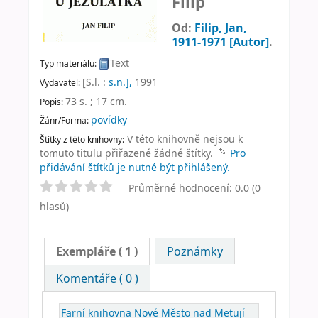
Filip
Od:
Filip, Jan
,
1911-1971
[Autor]
.
Text
Typ materiálu:
[S.l. :
s.n.],
1991
Vydavatel:
73 s. ; 17 cm
.
Popis:
povídky
Žánr/Forma:
V této knihovně nejsou k
Štítky z této knihovny:
tomuto titulu přiřazené žádné štítky.
Pro
přidávání štítků je nutné být přihlášený.
Průměrné hodnocení: 0.0 (0
hlasů)
Exempláře
( 1 )
Poznámky
Komentáře ( 0 )
Farní knihovna Nové Město nad Metují