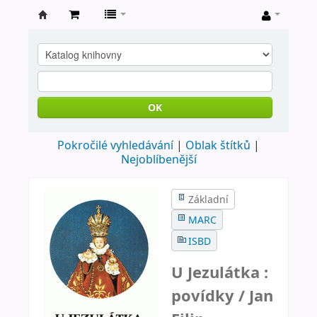
Farní
knihovna
Nové
Město
OK
nad
Pokročilé vyhledávání
Oblak štítků
Metují
Nejoblíbenější
Základní
MARC
ISBD
U Jezulátka :
povídky /
Jan