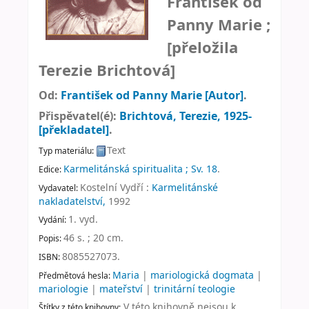
František od
Panny Marie ;
[přeložila
Terezie Brichtová]
Od:
František od Panny Marie
[Autor]
.
Přispěvatel(é):
Brichtová, Terezie
, 1925-
[překladatel]
.
Text
Typ materiálu:
Karmelitánská spiritualita ; Sv. 18
.
Edice:
Kostelní Vydří :
Karmelitánské
Vydavatel:
nakladatelství,
1992
1. vyd
.
Vydání:
46 s. ; 20 cm
.
Popis:
8085527073.
ISBN:
Maria
|
mariologická dogmata
|
Předmětová hesla:
mariologie
|
mateřství
|
trinitární teologie
V této knihovně nejsou k
Štítky z této knihovny: