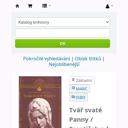
Farní
knihovna
Nové
Město
OK
nad
Pokročilé vyhledávání
Oblak štítků
Metují
Nejoblíbenější
Základní
MARC
ISBD
Tvář svaté
Panny /