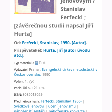
Jehovovým /
Stanislav
Ferfecki ;
[závěrečnou studii napsal Jiří
Hurta]
Od:
Ferfecki, Stanislav
, 1950-
[Autor]
.
Přispěvatel(é):
Hurta, Jiří
[autor úvodu
atd.]
.
Text
Typ materiálu:
Praha :
Evangelická církev metodistická v
Vydavatel:
Československu,
1990
1. vyd
.
Vydání:
86 s. ; 21 cm
.
Popis:
8085013029.
ISBN:
Ferfecki, Stanislav, 1950-
|
Předmětová hesla:
Svědkové Jehovovi
|
učení jehovismu
|
náboženští sektáři
|
náboženské konverze
|