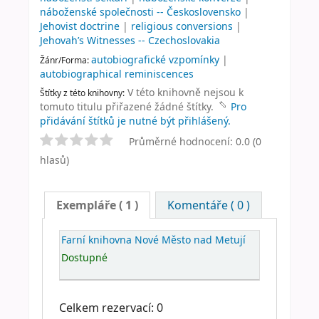
náboženské společnosti -- Československo
|
Jehovist doctrine
|
religious conversions
|
Jehovah’s Witnesses -- Czechoslovakia
autobiografické vzpomínky
|
Žánr/Forma:
autobiographical reminiscences
V této knihovně nejsou k
Štítky z této knihovny:
tomuto titulu přiřazené žádné štítky.
Pro
přidávání štítků je nutné být přihlášený.
Průměrné hodnocení: 0.0 (0
hlasů)
Exempláře
( 1 )
Komentáře ( 0 )
Farní knihovna Nové Město nad Metují
Dostupné
Celkem rezervací: 0