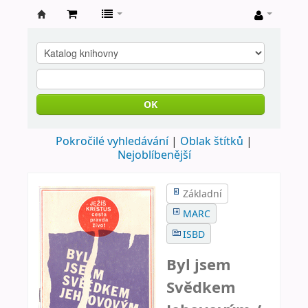
Farní
knihovna
Nové
Město
OK
nad
Pokročilé vyhledávání
Oblak štítků
Metují
Nejoblíbenější
Základní
MARC
ISBD
Byl jsem
Svědkem