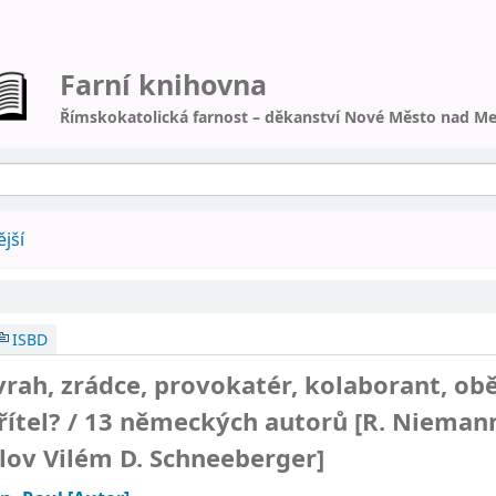
Farní knihovna
Římskokatolická farnost – děkanství Nové Město nad Me
jší
ISBD
: vrah, zrádce, provokatér, kolaborant, ob
řítel? /
13 německých autorů [R. Niemann 
oslov Vilém D. Schneeberger]