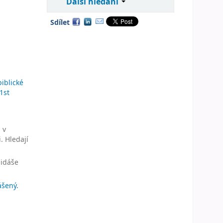
Další hledání
Sdílet
biblické
 1st
 v
. Hledají
Jidáše
ášený.