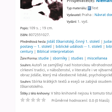
Přispěvatel(é):
Nieman
Text
Typ materiálu:
Praha :
Návrat do
Vydavatel:
1. vyd
.
Vydání:
109 s. ; 19 cm
.
Popis:
8072551027.
ISBN:
Jidáš Iškariotský, činný 1. století
|
Judas
Předmětová hesla:
postavy -- 1. století
|
biblické události -- 1. století
|
bib
century
|
Biblical interpretation
studie
|
sborníky
|
studies
|
miscellanea
Žánr/Forma:
Autoři se zamýšlejí nad historickou věrohodností
Souhrn:
církevní tradici, v náboženství, v literatuře i ve výtv
obraz Jidáše, který má všeobecné lidské, psychologické, 
Sbírka krátkých textů a esejů se zabývá osudem
Souhrn:
Iškariotského.
V této knihovně nejsou k tomuto titu
Štítky z této knihovny:
Průměrné hodnocení: 0.0 (0 hlasů)