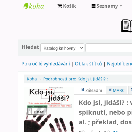
Košík
Seznamy
Farní
knihovna
Nové
Město
Hledat
nad
Pokročilé vyhledávání
Oblak štítků
Nejoblíbeně
Metují
Koha
›
Podrobnosti pro:
Kdo jsi, Jidáši? :
Základní
MARC
Kdo jsi, Jidáši? 
spiknutí, nebo p
al. ; překlad, d