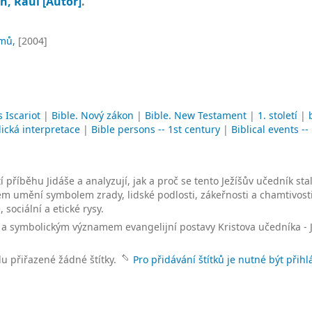
n, Raul
[Autor]
.
mů,
[2004]
 Iscariot
|
Bible. Nový zákon
|
Bible. New Testament
|
1. století
|
lická interpretace
|
Bible persons -- 1st century
|
Biblical events --
 příběhu Jidáše a analyzují, jak a proč se tento Ježíšův učedník stal
arném umění symbolem zrady, lidské podlosti, zákeřnosti a chamtivosti
sociální a etické rysy.
 a symbolickým významem evangelijní postavy Kristova učedníka - 
lu přiřazené žádné štítky.
Pro přidávání štítků je nutné být přihl