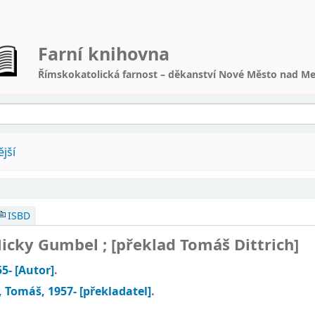
Farní knihovna
Římskokatolická farnost – děkanství Nové Město nad Me
jší
ISBD
icky Gumbel ; [překlad Tomáš Dittrich]
55-
[Autor]
.
h, Tomáš
, 1957-
[překladatel]
.