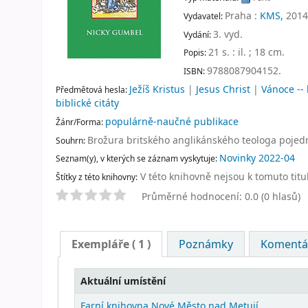
Praha :
KMS,
2014
Vydavatel:
3. vyd
.
Vydání:
21 s. : il. ; 18 cm
.
Popis:
9788087904152.
ISBN:
Ježíš Kristus
|
Jesus Christ
|
Vánoce -- 
Předmětová hesla:
biblické citáty
populárně-naučné publikace
Žánr/Forma:
Brožura britského anglikánského teologa pojednáv
Souhrn:
Novinky 2022-04
Seznam(y), v kterých se záznam vyskytuje:
V této knihovně nejsou k tomuto titu
Štítky z této knihovny:
Průměrné hodnocení: 0.0 (0 hlasů)
Exempláře
( 1 )
Poznámky
Komentář
Aktuální umístění
Farní knihovna Nové Město nad Metují