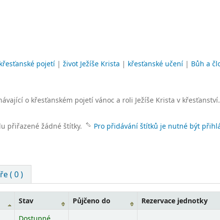
křesťanské pojetí
|
život Ježíše Krista
|
křesťanské učení
|
Bůh a čl
ající o křesťanském pojetí vánoc a roli Ježíše Krista v křesťanství.
lu přiřazené žádné štítky.
Pro přidávání štítků je nutné být přihl
e ( 0 )
Stav
Půjčeno do
Rezervace jednotky
Dostupné