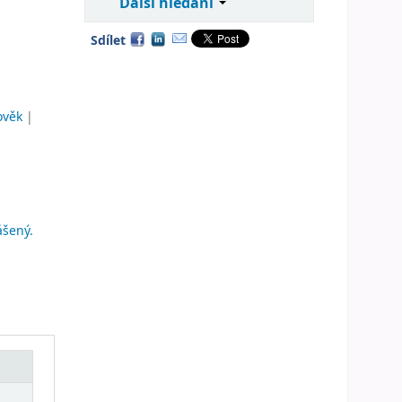
Další hledání
Sdílet
ověk
|
ášený.