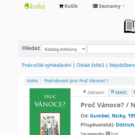
Košík
Seznamy
Farní
knihovna
Nové
Město
Hledat
nad
Pokročilé vyhledávání
Oblak štítků
Nejoblíbeně
Metují
Koha
›
Podrobnosti pro:
Proč Vánoce? /
Základní
MARC
Proč Vánoce? /
N
Od:
Gumbel, Nicky
, 19
Přispěvatel(é):
Dittric
Text
Typ materiálu: