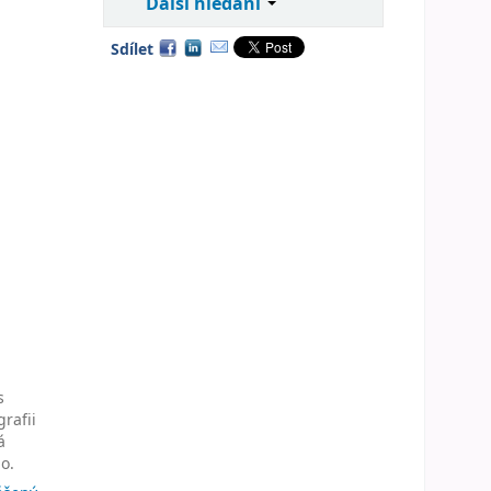
Další hledání
Sdílet
s
grafii
á
o.