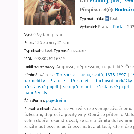
Od:
Pralong, Joël
, 1956
Přispěvatel(é):
Bodnáro
Text
Typ materiálu:
Praha :
Portál,
202
Vydavatel:
Vydání první
.
Vydání:
135 stran ; 21 cm
.
Popis:
text
svazek
Typ obsahu:
Typ nosiče:
9788026216315.
ISBN:
Angoisse, dépression, culpabilité. Čes
Unifikované názvy:
Terezie, z Lisieux, svatá, 1873-1897
|
1
Předmětová hesla:
karmelitky -- Francie -- 19. století
|
duchovní překážky
křesťanské pojetí
|
sebepřijímání -- křesťanské pojetí
náboženství
pojednání
Žánr/Forma:
Autor se ve své knize věnuje závažnému c
Rozsah a obsah:
úzkostmi, depresí a pocity viny. Opírá se přitom o Malou
velmi dobře rekonstruovat, že sama těmito duševními p
zasáhnout psycholog či psychiatr, a oblastí, kde můž