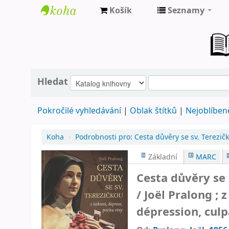
Košík
Seznamy
Farní
knihovna
Nové
Město
Hledat
nad
Pokročilé vyhledávání
Oblak štítků
Nejoblíbeně
Metují
Koha
›
Podrobnosti pro:
Cesta důvěry se sv. Terezičk
Základní
MARC
Cesta důvěry se 
/
Joël Pralong ; 
dépression, culp