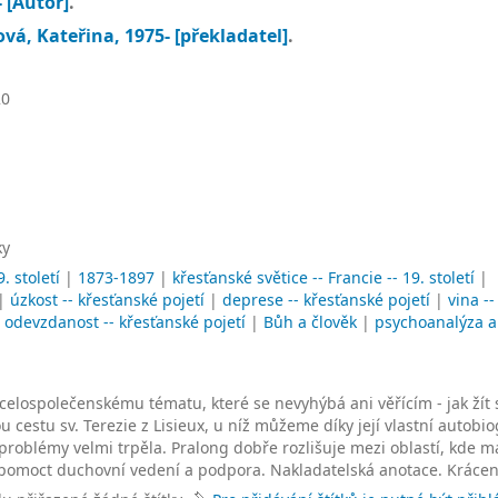
-
[Autor]
.
vá, Kateřina
, 1975-
[překladatel]
.
0
ky
9. století
|
1873-1897
|
křesťanské světice -- Francie -- 19. století
|
|
úzkost -- křesťanské pojetí
|
deprese -- křesťanské pojetí
|
vina --
|
odevzdanost -- křesťanské pojetí
|
Bůh a člověk
|
psychoanalýza a
elospolečenskému tématu, které se nevyhýbá ani věřícím - jak žít 
 cestu sv. Terezie z Lisieux, u níž můžeme díky její vlastní autobio
roblémy velmi trpěla. Pralong dobře rozlišuje mezi oblastí, kde m
e pomoct duchovní vedení a podpora. Nakladatelská anotace. Krácen