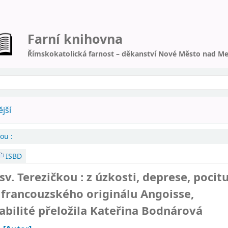
Farní knihovna
Římskokatolická farnost – děkanství Nové Město nad Me
jší
ou :
ISBD
sv. Terezičkou : z úzkosti, deprese, pocit
z francouzského originálu Angoisse,
abilité přeložila Kateřina Bodnárová