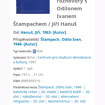
rozhovory s
Odilonem
Ivanem
Štampachem /
Jiří Hanuš
Od:
Hanuš, Jiří
, 1963-
[Autor]
.
Přispěvatel(é):
Štampach, Odilo Ivan
,
1946-
[Autor]
.
Text
Typ materiálu:
Brno :
Centrum pro studium demokracie
Vydavatel:
a kultury,
1997
1. vyd
.
Vydání:
155 s. ; 21 cm
.
Popis:
8085959216.
ISBN:
Štampach, Odilo Ivan, 1946-
|
Předmětová hesla:
Katolická církev
|
20. století
|
katoličtí kněží -- 20.
stol
|
náboženství -- 20. stol
|
alternativní
religiozita -- 20. stol
|
ekumenismus -- 20. stol