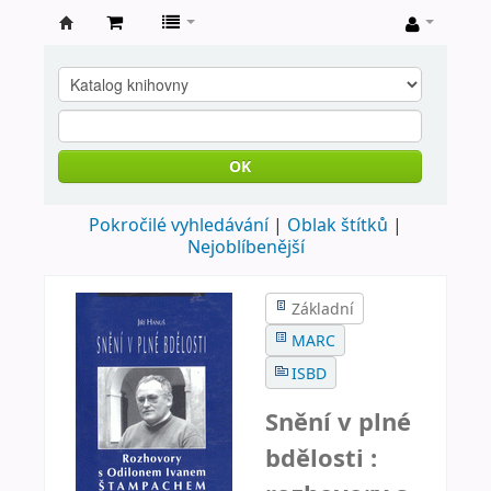
Farní
knihovna
Nové
Město
OK
nad
Pokročilé vyhledávání
Oblak štítků
Metují
Nejoblíbenější
Základní
MARC
ISBD
Snění v plné
bdělosti :