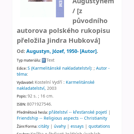
Augustynem
/
[z
původního
autorova polského rukopisu
přeložila Jindra Hubková]
Od:
Augustyn, Józef
, 1950-
[Autor]
.
Text
Typ materiálu:
S (Karmelitánské nakladatelství)
: ;
Autor -
Edice:
téma
:
Kostelní Vydří :
Karmelitánské
Vydavatel:
nakladatelství,
2003
92 s. ; 16 cm
.
Popis:
8071927546.
ISBN:
přátelství -- křesťanské pojetí
|
Předmětová hesla:
Friendship -- Religious aspects -- Christianity
citáty
|
úvahy
|
essays
|
quotations
Žánr/Forma:
Knížka o čtyřiceti krátkých úvahách