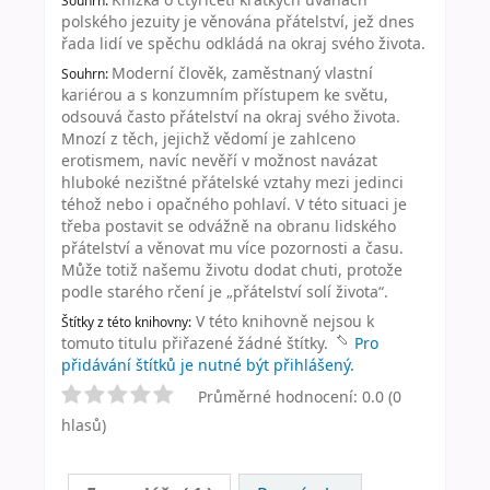
Souhrn:
polského jezuity je věnována přátelství, jež dnes
řada lidí ve spěchu odkládá na okraj svého života.
Moderní člověk, zaměstnaný vlastní
Souhrn:
kariérou a s konzumním přístupem ke světu,
odsouvá často přátelství na okraj svého života.
Mnozí z těch, jejichž vědomí je zahlceno
erotismem, navíc nevěří v možnost navázat
hluboké nezištné přátelské vztahy mezi jedinci
téhož nebo i opačného pohlaví. V této situaci je
třeba postavit se odvážně na obranu lidského
přátelství a věnovat mu více pozornosti a času.
Může totiž našemu životu dodat chuti, protože
podle starého rčení je „přátelství solí života“.
V této knihovně nejsou k
Štítky z této knihovny:
tomuto titulu přiřazené žádné štítky.
Pro
přidávání štítků je nutné být přihlášený.
Průměrné hodnocení: 0.0 (0
hlasů)