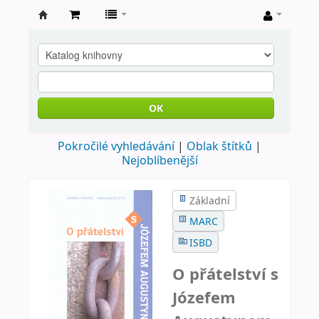
Farní
knihovna
Nové
Město
OK
nad
Pokročilé vyhledávání
Oblak štítků
Metují
Nejoblíbenější
Základní
MARC
ISBD
O přátelství s
Józefem