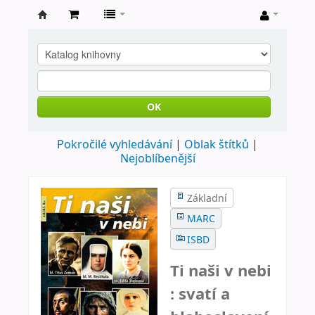
Farní
knihovna
Nové
Město
OK
nad
Pokročilé vyhledávání
Oblak štítků
Metují
Nejoblíbenější
Základní
MARC
ISBD
Ti naši v nebi
: svatí a