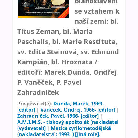
blahoslavení
se vztahem k
naší zemi: bl.
Titus Zeman, bl. Maria
Paschalis, bl. Marie Restituta,
sv. Edita Steinová, sv. Edmund
Kampián, bl. Hroznata /
editoři: Marek Dunda, Ondřej
P. Vaněček, P. Pavel
Zahradníček
Přispěvatel(é):
Dunda, Marek
, 1969-
[editor]
|
Vaněček, Ondřej
, 1966-
[editor]
|
Zahradníček, Pavel
, 1966-
[editor]
|
A.M.I.M.S. - tiskový apoštolát
[nakladatel
(vydavetel)]
|
Matice cyrilometodějská
(nakladatelství : 1993- )
[jiná role]
.