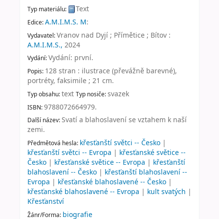
Text
Typ materiálu:
A.M.I.M.S. M
:
Edice:
Vranov nad Dyjí ; Přímětice ; Bítov :
Vydavatel:
A.M.I.M.S.,
2024
Vydání: první
.
Vydání:
128 stran : ilustrace (převážně barevné),
Popis:
portréty, faksimile ; 21 cm
.
text
svazek
Typ obsahu:
Typ nosiče:
9788072664979.
ISBN:
Svatí a blahoslavení se vztahem k naší
Další název:
zemi
.
křesťanští světci -- Česko
|
Předmětová hesla:
křesťanští světci -- Evropa
|
křesťanské světice --
Česko
|
křesťanské světice -- Evropa
|
křesťanští
blahoslavení -- Česko
|
křesťanští blahoslavení --
Evropa
|
křesťanské blahoslavené -- Česko
|
křesťanské blahoslavené -- Evropa
|
kult svatých
|
Křesťanství
biografie
Žánr/Forma: