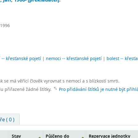
1996
 -- křesťanské pojetí
|
nemoci -- křesťanské pojetí
|
bolest -- křesť
k se má věřící člověk vyrovnat s nemocí a s blízkostí smrti.
lu přiřazené žádné štítky.
Pro přidávání štítků je nutné být přihl
e ( 0 )
Stav
Půjčeno do
Rezervace jednotky