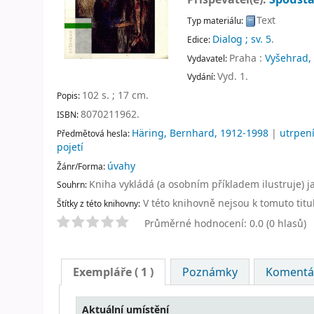
Text
Typ materiálu:
Dialog ; sv. 5
.
Edice:
Praha :
Vyšehrad,
Vydavatel:
Vyd. 1
.
Vydání:
102 s. ; 17 cm
.
Popis:
8070211962.
ISBN:
Häring, Bernhard, 1912-1998
|
utrpení
Předmětová hesla:
pojetí
úvahy
Žánr/Forma:
Kniha vykládá (a osobním příkladem ilustruje) ja
Souhrn:
V této knihovně nejsou k tomuto titu
Štítky z této knihovny:
Průměrné hodnocení: 0.0 (0 hlasů)
Exempláře
( 1 )
Poznámky
Komentář
Aktuální umístění