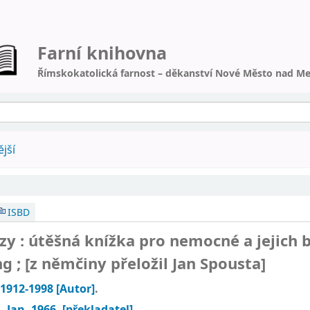
Farní knihovna
Římskokatolická farnost – děkanství Nové Město nad Me
jší
ISBD
lzy : útěšná knížka pro nemocné a jejich b
 ; [z němčiny přeložil Jan Spousta]
 1912-1998
[Autor]
.
, Jan
, 1966-
[překladatel]
.