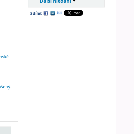
Další hledání
Sdílet
anské
ášený.