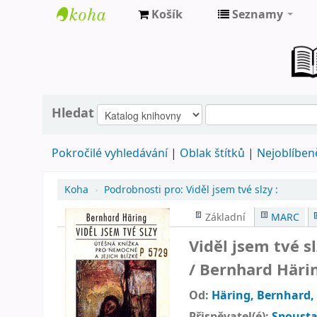
Košík
Seznamy
Farní
knihovna
Nové
Město
Hledat
nad
Pokročilé vyhledávání
Oblak štítků
Nejoblíbeně
Metují
Koha
›
Podrobnosti pro:
Viděl jsem tvé slzy :
Základní
MARC
Viděl jsem tvé s
/
Bernhard Häring
Od:
Häring, Bernhard
,
Přispěvatel(é):
Spousta