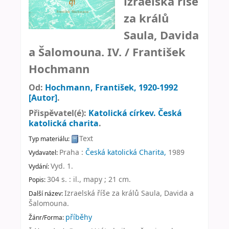
izraelská říše
za králů
Saula, Davida
a Šalomouna. IV. /
František
Hochmann
Od:
Hochmann, František
, 1920-1992
[Autor]
.
Přispěvatel(é):
Katolická církev. Česká
katolická charita
.
Text
Typ materiálu:
Praha :
Česká katolická Charita,
1989
Vydavatel:
Vyd. 1
.
Vydání:
304 s. : il., mapy ; 21 cm
.
Popis:
Izraelská říše za králů Saula, Davida a
Další název:
Šalomouna
.
příběhy
Žánr/Forma: