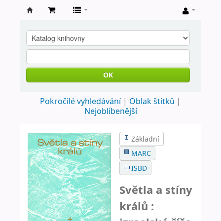
Farní
knihovna
Nové
Město
OK
nad
Pokročilé vyhledávání
Oblak štítků
Metují
Nejoblíbenější
Základní
MARC
ISBD
Světla a stíny
králů :