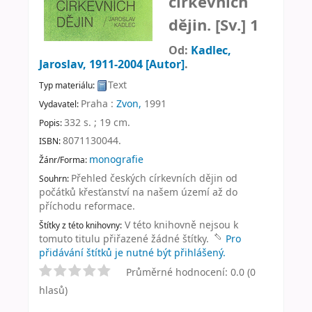
církevních
dějin. [Sv.] 1
Od:
Kadlec,
Jaroslav
, 1911-2004
[Autor]
.
Text
Typ materiálu:
Praha :
Zvon,
1991
Vydavatel:
332 s. ; 19 cm
.
Popis:
8071130044.
ISBN:
monografie
Žánr/Forma:
Přehled českých církevních dějin od
Souhrn:
počátků křesťanství na našem území až do
příchodu reformace.
V této knihovně nejsou k
Štítky z této knihovny:
tomuto titulu přiřazené žádné štítky.
Pro
přidávání štítků je nutné být přihlášený.
Průměrné hodnocení: 0.0 (0
hlasů)