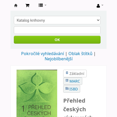
Farní
knihovna
Nové
Město
OK
nad
Pokročilé vyhledávání
Oblak štítků
Metují
Nejoblíbenější
Základní
MARC
ISBD
Přehled
českých