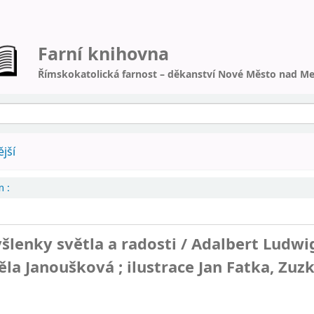
Farní knihovna
Římskokatolická farnost – děkanství Nové Město nad Me
jší
 :
lenky světla a radosti /
Adalbert Ludwi
ěla Janoušková ; ilustrace Jan Fatka, Zuz