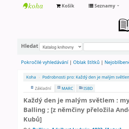
Košík
Seznamy
Farní
knihovna
Nové
Město
Hledat
nad
Pokročilé vyhledávání
Oblak štítků
Nejoblíbeně
Metují
Koha
›
Podrobnosti pro:
Každý den je malým světlem
Základní
MARC
ISBD
Každý den je malým světlem : myš
Balling ; [z němčiny přeložila And
Kubů]