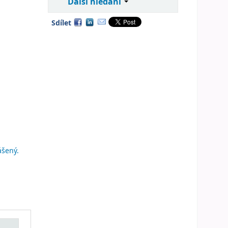
Další hledání
Sdílet
ášený.