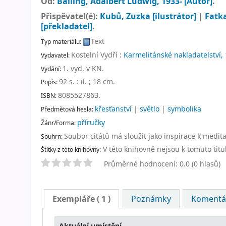
Od:
Balling, Adalbert Ludwig
, 1933-
[Autor]
.
Přispěvatel(é):
Kubů, Zuzka
[ilustrátor]
|
Fatka
[překladatel]
.
Text
Typ materiálu:
Kostelní Vydří :
Karmelitánské nakladatelství,
Vydavatel:
1. vyd. v KN
.
Vydání:
92 s. : il. ; 18 cm
.
Popis:
8085527863.
ISBN:
křesťanství
|
světlo
|
symbolika
Předmětová hesla:
příručky
Žánr/Forma:
Soubor citátů má sloužit jako inspirace k medit
Souhrn:
V této knihovně nejsou k tomuto titu
Štítky z této knihovny:
Průměrné hodnocení: 0.0 (0 hlasů)
Exempláře
( 1 )
Poznámky
Komentář
Aktuální umístění