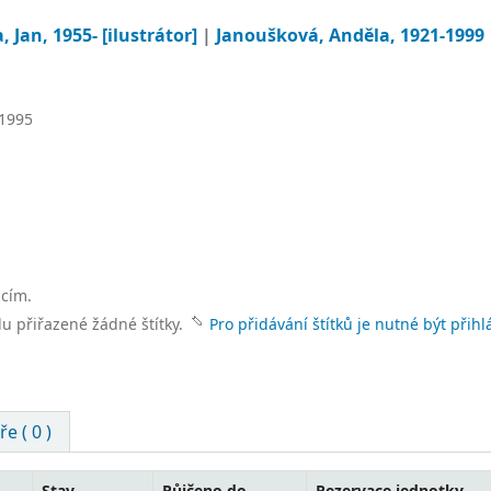
, Jan
, 1955-
[ilustrátor]
|
Janoušková, Anděla
, 1921-1999
1995
acím.
lu přiřazené žádné štítky.
Pro přidávání štítků je nutné být přihl
e ( 0 )
Stav
Půjčeno do
Rezervace jednotky